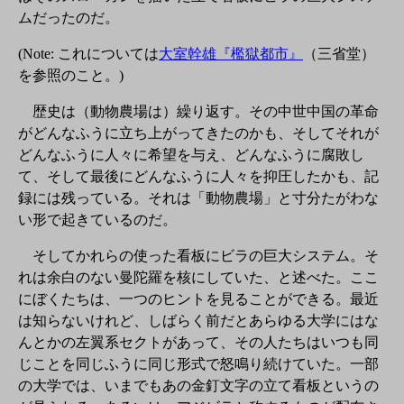
ムだったのだ。
(Note: これについては
大室幹雄『檻獄都市』
（三省堂）
を参照のこと。)
歴史は（動物農場は）繰り返す。その中世中国の革命
がどんなふうに立ち上がってきたのかも、そしてそれが
どんなふうに人々に希望を与え、どんなふうに腐敗し
て、そして最後にどんなふうに人々を抑圧したかも、記
録には残っている。それは「動物農場」と寸分たがわな
い形で起きているのだ。
そしてかれらの使った看板にビラの巨大システム。そ
れは余白のない曼陀羅を核にしていた、と述べた。ここ
にぼくたちは、一つのヒントを見ることができる。最近
は知らないけれど、しばらく前だとあらゆる大学にはな
んとかの左翼系セクトがあって、その人たちはいつも同
じことを同じふうに同じ形式で怒鳴り続けていた。一部
の大学では、いまでもあの金釘文字の立て看板というの