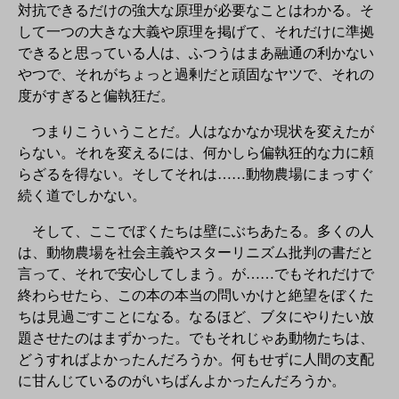
対抗できるだけの強大な原理が必要なことはわかる。そ
して一つの大きな大義や原理を掲げて、それだけに準拠
できると思っている人は、ふつうはまあ融通の利かない
やつで、それがちょっと過剰だと頑固なヤツで、それの
度がすぎると偏執狂だ。
つまりこういうことだ。人はなかなか現状を変えたが
らない。それを変えるには、何かしら偏執狂的な力に頼
らざるを得ない。そしてそれは……動物農場にまっすぐ
続く道でしかない。
そして、ここでぼくたちは壁にぶちあたる。多くの人
は、動物農場を社会主義やスターリニズム批判の書だと
言って、それで安心してしまう。が……でもそれだけで
終わらせたら、この本の本当の問いかけと絶望をぼくた
ちは見過ごすことになる。なるほど、ブタにやりたい放
題させたのはまずかった。でもそれじゃあ動物たちは、
どうすればよかったんだろうか。何もせずに人間の支配
に甘んじているのがいちばんよかったんだろうか。