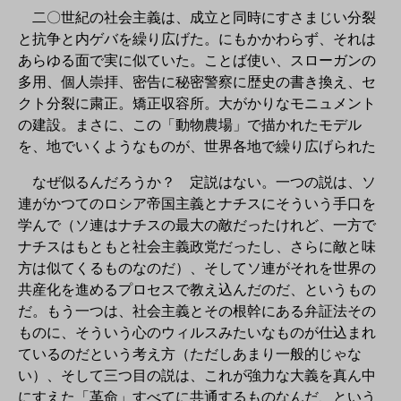
二〇世紀の社会主義は、成立と同時にすさまじい分裂
と抗争と内ゲバを繰り広げた。にもかかわらず、それは
あらゆる面で実に似ていた。ことば使い、スローガンの
多用、個人崇拝、密告に秘密警察に歴史の書き換え、セ
クト分裂に粛正。矯正収容所。大がかりなモニュメント
の建設。まさに、この「動物農場」で描かれたモデル
を、地でいくようなものが、世界各地で繰り広げられた
なぜ似るんだろうか？ 定説はない。一つの説は、ソ
連がかつてのロシア帝国主義とナチスにそういう手口を
学んで（ソ連はナチスの最大の敵だったけれど、一方で
ナチスはもともと社会主義政党だったし、さらに敵と味
方は似てくるものなのだ）、そしてソ連がそれを世界の
共産化を進めるプロセスで教え込んだのだ、というもの
だ。もう一つは、社会主義とその根幹にある弁証法その
ものに、そういう心のウィルスみたいなものが仕込まれ
ているのだという考え方（ただしあまり一般的じゃな
い）、そして三つ目の説は、これが強力な大義を真ん中
にすえた「革命」すべてに共通するものなんだ、という