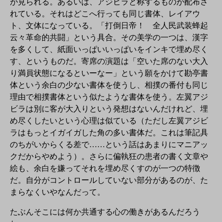
が見られる。あるいは、アジビラと称するものが配布さ
れている。それはどこへ行っても同じ書体、レイアウ
ト、文体になっている。「打倒日帝！ 全人民武装蜂起
云々革命的共闘」という具合。その美学の一つは、漢字
を多くして、紙面いっぱいいっぱいをインキで埋め尽く
す、というものだ。寄席の演題は「空いた席のない大入
り満員状態になるといーなー」という願をかけて勘亭書
体という余白の少ない書体を使うし、相撲の番付も同じ
理由で相撲書体という似たような書体を使う。左翼アジ
ビラは別に客が大入りという発想はないんだけれど、埋
め尽くしたいという心理は似ている（ただし左翼アジビ
ラはもっとイガイガした角の多い書体だ。これは筆記具
のちがいからくる差で……という話はあまりにマニアッ
クだからやめよう）。さらに偏執狂の患者の書く文章や
絵も、余白を嫌ってそれを埋め尽くすのが一つの特徴
だ。自分がコントロールしていない部分があるのが、た
まらなくいやなんだって。
たぶんそこには何か共通する心の働きがあるんだろう