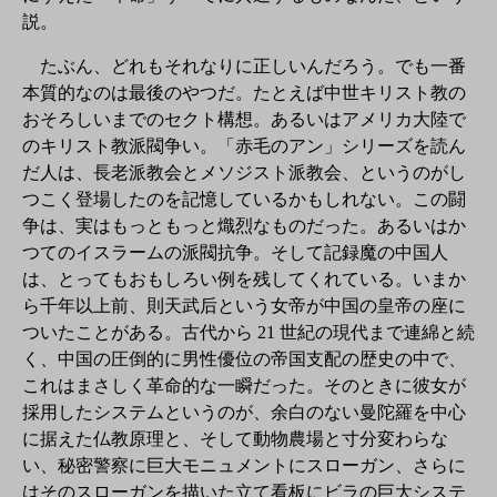
説。
たぶん、どれもそれなりに正しいんだろう。でも一番
本質的なのは最後のやつだ。たとえば中世キリスト教の
おそろしいまでのセクト構想。あるいはアメリカ大陸で
のキリスト教派閥争い。「赤毛のアン」シリーズを読ん
だ人は、長老派教会とメソジスト派教会、というのがし
つこく登場したのを記憶しているかもしれない。この闘
争は、実はもっともっと熾烈なものだった。あるいはか
つてのイスラームの派閥抗争。そして記録魔の中国人
は、とってもおもしろい例を残してくれている。いまか
ら千年以上前、則天武后という女帝が中国の皇帝の座に
ついたことがある。古代から 21 世紀の現代まで連綿と続
く、中国の圧倒的に男性優位の帝国支配の歴史の中で、
これはまさしく革命的な一瞬だった。そのときに彼女が
採用したシステムというのが、余白のない曼陀羅を中心
に据えた仏教原理と、そして動物農場と寸分変わらな
い、秘密警察に巨大モニュメントにスローガン、さらに
はそのスローガンを描いた立て看板にビラの巨大システ