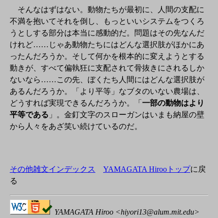
そんなはずはない。動物たちが最初に、人間の支配に
不満を抱いてそれを倒し、もっといいシステムをつくろ
うとしする部分は本当に感動的だ。問題はその先なんだ
けれど……じゃあ動物たちにはどんな選択肢がほかにあ
ったんだろうか。そして何かを根本的に変えようとする
動きが、すべて偏執狂に支配されて骨抜きにされるしか
ないなら……この先、ぼくたち人間にはどんな選択肢が
あるんだろうか。「より平等」なブタのいない農場は、
どうすれば実現できるんだろうか。「
一部の動物はより
平等である
」。金釘文字のスローガンはいまも納屋の壁
から人々をあざ笑い続けているのだ。
その他雑文インデックス
YAMAGATA Hirooトップ
に戻
る
YAMAGATA Hiroo <hiyori13@alum.mit.edu>