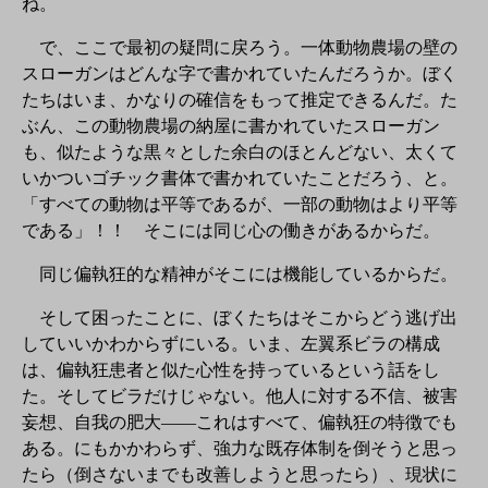
ね。
で、ここで最初の疑問に戻ろう。一体動物農場の壁の
スローガンはどんな字で書かれていたんだろうか。ぼく
たちはいま、かなりの確信をもって推定できるんだ。た
ぶん、この動物農場の納屋に書かれていたスローガン
も、似たような黒々とした余白のほとんどない、太くて
いかついゴチック書体で書かれていたことだろう、と。
「すべての動物は平等であるが、一部の動物はより平等
である」！！ そこには同じ心の働きがあるからだ。
同じ偏執狂的な精神がそこには機能しているからだ。
そして困ったことに、ぼくたちはそこからどう逃げ出
していいかわからずにいる。いま、左翼系ビラの構成
は、偏執狂患者と似た心性を持っているという話をし
た。そしてビラだけじゃない。他人に対する不信、被害
妄想、自我の肥大——これはすべて、偏執狂の特徴でも
ある。にもかかわらず、強力な既存体制を倒そうと思っ
たら（倒さないまでも改善しようと思ったら）、現状に