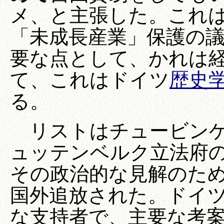
メ、と主張した。これ
「未成長産業」保護の
要な点として、かれは
て、これはドイツ
歴史
る。
リストはチュービンゲ
ュッテンベルク立法府
その政治的な見解のために
国外追放された。ドイツ
な支持者で、主要な考