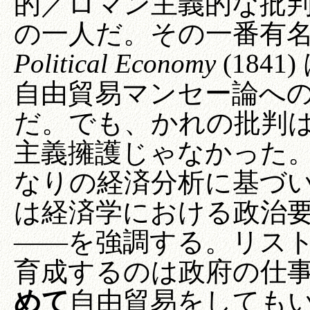
的／ロマン主義的な批
の一人だ。その一番有
Political Economy
(1841)
自由貿易マンセー論へ
だ。でも、かれの批判
主義擁護じゃなかった
なりの経済分析に基づ
は経済学における政治要因―
――を強調する。リス
育成するのは政府の仕
めて
自由貿易をしても