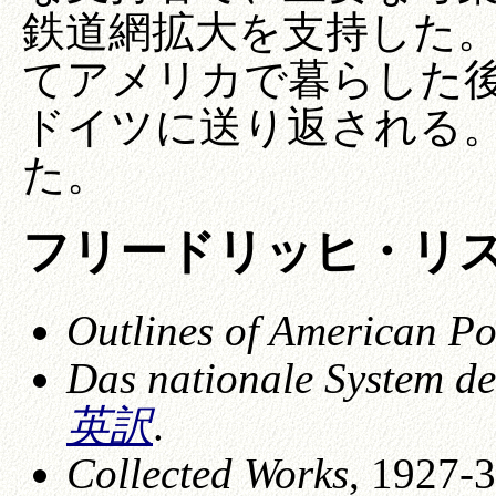
鉄道網拡大を支持した
てアメリカで暮らした
ドイツに送り返される
た。
フリードリッヒ・リ
Outlines of American Po
Das nationale System de
英訳
.
Collected Works
, 1927-3