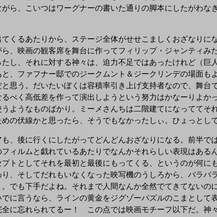
ながら、こいつはワーグナーの書いた通りの脚本にしたがわな
てくるあたりから、ステージ全体がせせこましくおざなりにな
がら、映画の観客席を舞台に作ってフィリップ・ジャンティみ
ったし、それに対する神々は、迫力不足ではあったけれど（巨
あと、ファフナー邸でのジークムント＆ジークリンデの場面も
だと思う。だいたいぼくは容積率引き上げ支持者なので、舞台
なるべく高低差を作って演出しようという努力はかなーりよか
使うようなものばかり。ミーメさんちは二階建てになっててそ
ための伏線かと思ったら、そうでもなかったしぃ。ひょっとし
も、後に行くにしたがってどんどんおざなりになる。前半では
のフィルムと戯れているあたりでなんかそれらしい表現はある
セプトとしてそれを最初と最後にもってくる、というのが何に
わり、そしてだれもいなくなった映写機のうしろから、バラバ
ょ。でも下手だよね。それまで人間なんか全然でてきてないの
いでに言うなら、ラインの黄金をジグゾーパズルのこまとして
完全に忘れられてるー！ この点では映画モチーフ以下だ。神