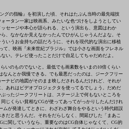
ルングの指輪』を初演した頃、それはたぶん当時の最先端技
ウォータン一家は映画系、みたいな色づけをしようとしてい
メッセージや本心が語られる、という演出も、意図はわか
から、なかなか見えなかったんでひがんじゃうんだよな。そ
そういうお金持ちの話だろうに、それを現代的な演出に移植
だって、映画『未来世紀ブラジル』では小さな画面をフレネル
もない。テレビ使ったことだけで自足してちゃだめだよ。
らいのものでないと。最低でも画素数をいまの10倍くらい
はなんとか我慢できる。でも最悪だったのは、ジークフリー
カーナビの地図がそのまま映しだされるんだけれど、それが
に、あれはビデオプロジェクタを使ってるでしょう。だめだ
かぶったジークフリートは、ステージ上で何もないところを
同じくらい貧相なCGが使ってあってがっかりしたんだけれ
ームが発達してときに、わざわざ舞台をやるという時代錯誤
べきだと思うんだ。それをだらしなく、間延びした「まあこ
Gに関していうなら、重要なのはCG自体じゃなくて、CG的