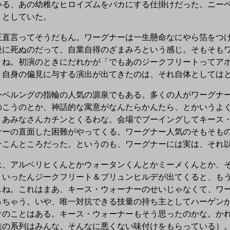
いる、あの幼稚なヒロイズムをバカにする仕掛けだった。ニー
うとしていた。
直言ってそうだもん。ワーグナーは一生懸命なにやら箔をつけ
後に死ぬのだって、自業自得のざまみろという感じ。そもそも
うね。初演のときにだれかが「でもあのジークフリートってア
く自身の偏見に与する演出が出てきたのは、それ自体としては
ベルングの指輪の人気の源泉でもある。多くの人がワーグナー
のこうのとか、神話的な寓意がなんたらかんたら、とかいうよ
まあみなさんカチンとくるわな。会場でブーイングしてキース
ナーの直面した困難がやってくる。ワーグナー人気のそもそも
そこんところだった。というのも、ワーグナーには実は、それ
、アルベリヒくんとかウォータンくんとかミーメくんとか、そ
、いったんジークフリート＆ブリュンヒルデが出てくると、も
しね。これはまあ、キース・ウォーナーのせいじゃなくて、ワ
っちゃう。いや、唯一対抗できる技量の持ち主としてハーゲン
けのことはある。キース・ウォーナーもそう思ったのかな。か
族の系列はみんな、そんなに悪くない味付けをもらっている）