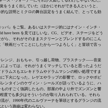
キース・ウォーナーにそれが欠如してるわけじゃないんだ。
感覚をうまく出していた（ほかにそれができる人というと、
ロ的な説明とミクロの舞台設定をうまく結んで、とっても効
ッパ』をご覧。あるいはステージ的にはナイン・インチ・
d have been を見てほしいな。CG、ビデオ、ステージをどう
ながら、それがそのままスクリーンとブレンドするのにこん
に「映画だってことにしたから一つよろしく」と冒頭で言っ
レンジ、おもちゃ、引っ越し荷物、プラスチック――音楽
人によっては、それがうまくマッチしていると思ったようだ
てドラムスもエレキドラムやドラムマシンの軽い処理ですま
激に下火になった。レゲエやラップの影響で、ロックやポピ
バレンタインのケヴィン・シールズが語っているように、ハ
ンものすごく強調したもの。部屋の中より外でズンズンと響
み程度でも多少はそういうのが取り入れられている。それら
が、1990年代のニルヴァーナを筆頭とするグランジの流
化という路線は変わらない。