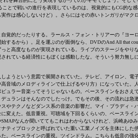
。それを舞台的にどう実現するかってのがキモでしょう。そして
ることで戦いの進行を表現しているのは、視覚的にもCG的な
も実作は感心しないけど）。さらにはその赤いトンガリがマク
自覚的だったりする。ラールス・フォン・トリアーの『ヨーロ
ら）。足を運ぶのが面倒なら、DVDのAnd All that coul
ずっと高度なものが実現されている。ライブのステージをやり
現されている経済性にもぼくは感動したな。そういう努力無し
。
しようという意図で展開されていた。テレビ、アイロン、電子
中高音域のメロディラインで仕上げるやり方）になっていた。
ポピュラー音楽ってそうじゃないもの。ベースラインをおさえ
ン・デュランはそんなのでしたっけ。でもその後、その流れは急
ウスやテクノなどダンス系の音楽の影響だ。マイ・ブラディ・
全に変えた。低音重視。可聴域を下回るくらいの、ベースライ
SMAPなんか聞いててもこれはわからないけれど、浜崎あゆ
ナティブロックと呼ばれていた重い工業ノイズを主体にした傍流
った。ベースラインの重視。ツインドラム。こちらも低音の強