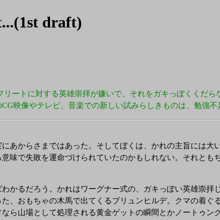
..(1st draft)
フリートに対する英雄崇拝が嫌いで、それをガキっぽくくだら
のCG映像やテレビ、音楽での新しい試みらしきものは、勉強不
にあからさまではあった。そしてぼくは、かれの主旨には大い
る意味で失敗を運命づけられていたのかもしれない。それとも
わかるだろう。かれはワーグナー式の、ガキっぽい英雄崇拝じ
った、おもちゃの木馬で出てくるブリュンヒルデ。クマの着ぐ
常なら山場として処理される黄金ゲットの瞬間とかノートゥン