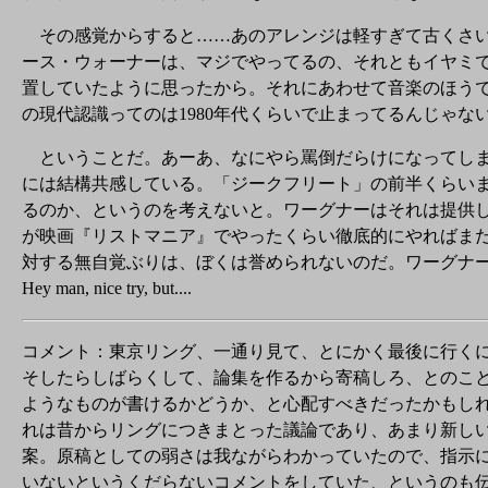
その感覚からすると……あのアレンジは軽すぎて古くさい
ース・ウォーナーは、マジでやってるの、それともイヤミ
置していたように思ったから。それにあわせて音楽のほう
の現代認識ってのは1980年代くらいで止まってるんじゃ
ということだ。あーあ、なにやら罵倒だらけになってしま
には結構共感している。「ジークフリート」の前半くらい
るのか、というのを考えないと。ワーグナーはそれは提供
が映画『リストマニア』でやったくらい徹底的にやればま
対する無自覚ぶりは、ぼくは誉められないのだ。ワーグナ
Hey man, nice try, but....
コメント：東京リング、一通り見て、とにかく最後に行く
そしたらしばらくして、論集を作るから寄稿しろ、とのこ
ようなものが書けるかどうか、と心配すべきだったかもし
れは昔からリングにつきまとった議論であり、あまり新し
案。原稿としての弱さは我ながらわかっていたので、指示
いないというくだらないコメントをしていた、というのも