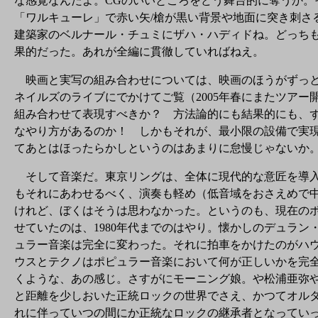
な感覚なんだよ。CGのいいところをどう舞台的に奪うか
「ワルキューレ」で赤い矢/槍が黒い背景や地面に突き刺さ
建築家のベルナール・チュミにザハ・ハディドね。どっち
果的だった。あれが全編に貫徹していればねえ。
映画と実写の組み合わせについては、映画のほうがずっと
ネイルズのライブにでかけてご覧（2005年春にまたツアー開始するか
組み合わせて表現すべきか？ 方法論的にも結果的にも、
なやり方があるのか！ しかもそれが、最小限の設備で実
てあとはほったらかしというのはあまりに怠慢じゃないか
そして音楽だ。東京リングは、全体に現代的な意匠を導入
もそれにあわせるべく、演奏も軽め（低音域をおさえめで
けれど、ぼくはそうは思わなかった。というのも、現在の
せていたのは、1980年代までのはやり。懐かしのデュラ
ュラー音楽は完全に変わった。それに拍車をかけたのがハ
ウスとテクノはポピュラー音楽において何が正しいかを完
くような、あの感じ。さすがにモーニング娘。や松浦亜弥や
と距離を少しおいた正統ロックの世界でさえ、かつてオルタ
れに伴っていつの間にか正統なロックの継承者となってい