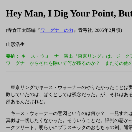
Hey Man, I Dig Your Point, But.
(寺倉正太郎編『
ワーグナーの力
』青弓社, 2005年2月頃)
山形浩生
要約：
キース・ウォーナー演出『東京リング』は、ジーク
ワーグナーからそれを除いて何が残るのか？ またその他
東京リングでキース・ウォーナーのやりたかったことは実
敗していたのは、ぼくとしては残念だった。が、それはあ
然あるんだけれど。
キース・ウォーナーの意図というのは何か？ 一見すれば
真似は一切したくなかった。そういうことだ。評判の悪か
ークフリート。明らかにプラスチックのおもちゃの剣。通