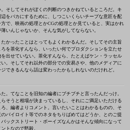
い。そしてそれがぼくの判断のつきかねているところだ。キ
周辺をバカにするために、しつこいくらいチープな意匠を配
方で、映画の処理とかCGの処理とか見ていると、実はかれ
が薄いんじゃないか、そんな気がしてならない。
たかったことはとってもよくわかるんだ。そしてその主旨
ころを茶化すんなら、いったい何でプロダクションを立たせ
物を出せていない。茶化すんなら、たとえばケン・ラッセル
ない。そしてそれ以外の部分での安易さや、他のメディアに
ンジできるんなら話は変わったかもしれないのだけれど。
った。てなことを旧知の編者にブチブチと言ったんだっけ。
えらそうと相場が決まっているし、それにご満足いただける
ころ、編者よりコメント。言いたいことはわかるものの、そ
近のバイロイト等でのネタをちりばめてはどうか、とのご提
、バックストリート・ボーイズなんかはそんな傾向になって
メントなので黙殺。