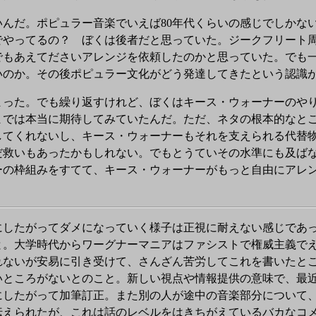
んだ。ポピュラー音楽でいえば80年代くらいの感じでしかな
でやってるの？ ぼくは後者だと思っていた。ジークフリート
でもあえてださいアレンジを依頼したのかと思っていた。でも一
ないのか。その後ポピュラー文化がどう発達してきたという認識
った。でも繰り返すけれど、ぼくはキース・ウォーナーのやり
までは本当に期待してみていたんだ。ただ、ネタの根本的なと
してくれないし、キース・ウォーナーもそれを支えられる代替
だ救いもあったかもしれない。でもとうていその水準にも及ば
ーの枠組みをすてて、キース・ウォーナーがもっと自由にアレ
にしたがってダメになっていく様子は正視に耐えない感じであ
と。大学時代からワーグナーマニアはファシストで権威主義で
れないが安易に引き受けて、さんざん苦労してこれを書いたと
いところがないとのこと。新しい視点や情報提供の意味で、最
にしたがって加筆訂正。また別の人が途中の音楽部分について
伝えられたが、これは話のレベルをはきちがえているバカなコ