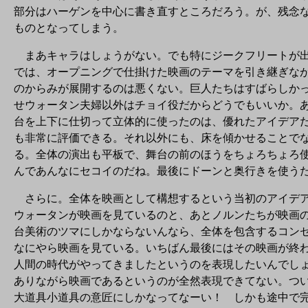
部分はハーゲンを中心に書き直すところだろう。が、残念
ものとなってしまう。
まあキャラはしょうがない。でも特にジークフリートが出
では、オープニングで仕掛けた映画のテーマを引き継ぎな
のからみが展開するのは悪くない。巨人たちはすばらしか
せウォータン夫婦以外はチョイ役だからどうでもいいか。
台を上下に仕切って立体的に使ったのは、優れたアイデア
も非常に評価できる。それ以外にも、床を傾かせることで
る。全体の演出も平板で、舞台の前のほうをちょろちょろ
んであんなにセコイのだね。最後にドーンと奥行きを使う
さらに。全体を映画として構想するという当初のアイデア
ウォータンが映画を見ているのと、あとノルンたちが映画
台美術のツマにしかならないんなら、全体を包含するコン
なにやら映画を見ている。いちばん最後にはその映画が終
人間の時代がやってきましたというのを表現したいんでし
ありながら映画であるというのが全然表現できてない。つ
大道具小道具の意匠にしかなってなーい！ しかも途中で