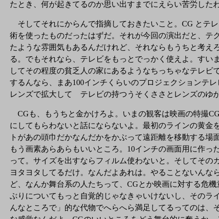
たとき、何が起きてるのか思い出すまでにえらい苦労した
そしてそれにからんで指摘しておきたいこと。CG とテ
術を使ったものだったはずだ。それが今回の演出だと、テ
たような雰囲気もあるんだけれど、それならもうちと考え
る。でもそれなら、テレビをもっとでっかく使えよ。すい
してその程度の貧乏人の家にあるようなちっちゃなテレビ
するんなら、まあ100インチくらいのプロジェクションテ
レンズで拡大して テレビの持つうそくささとレンズのゆ
CGも、もうちと金かけろよ。いまの観客は映画の特撮CG
にしてもらわないと話にならないよ。最初のラインの黄金
トがあの頭巾だかなんだかをかぶって遠距離を移動する場
もう画素あらあらもいいところ。10インチの画面用に作っ
って。サイズを出すならフィルム使わないと。そしてその
ヨタヨタしてるだけ。なんだよあれは。やることないんな
ど、なんか舞台系の人たちって、CGとか映画に対する危
ぶりについてもっと自覚的じゃなきゃいけないし、そのラ
んなところで」的な代物でへらへら満足してるってのは、そ