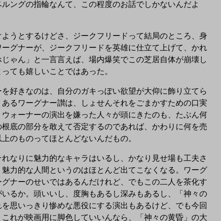
ベルングの指輪なんて、この程度のお話でしかないんだよ
ようとするけどさ、ジークフリードって結局のところ、身
ワーグナーが、ジークフリードを英雄に仕立て上げて、かれ
ホじゃん」と一言言えば、場内爆笑でこの芝居自体が崩壊し
とっても嬉しいことではあった。
を好きなのは、自分のガキっぽい欲望が大仰に飾り立てら
くあるワーグナー讃は、しょせんそれをごまかすための口実
・ウォーナーの演出を嫌った人々が頭にきたのも、たぶん何
の根底の部分を敢えて否定するのであれば、かわりに何を売
以上のものってほとんどないんだもの。
れなりに魅力的なキャラはいるし、かなり見せ場も工夫さ
う魅力的な人間というのはほとんど出てこなくなる。ワーグ
ーグナーのせいではあるんだけれど、でもこの二人を茶化す
がいるか。頭いいし、度胸もあるし深みもあるし、「神々の
れを思いっきり惨めな悪役にする演出もあるけど、でも今回
。これが映画用に脚色していいんなら、「神々の黄昏」の大