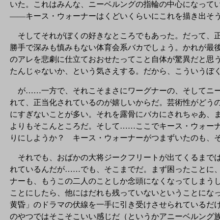
いた。これはみんな、ニーベルングの指輪の中心になって
――キース・ウォーナーはくどいくらいにこれを描き出そ
そしてそれがぼくの好きなところでもあった。だって、正
勝手で深みも慎みもない体育会系バカでしょう。かれが最
のアレを悲劇に仕立ておおせたってこと自体が驚異だと思
たんじゃないか、という気さえする。だから、こういうぼ
が……一方で、それこそまさにワーグナーの、そしてニー
れて、正当化されているのが嬉しいからだ。芸術性がどう
にすぎないことが多い。それを露骨にバカにされちゃあ、
よりもそこんところだ。そして……ここでキース・ウォー
りにしようか？ キース・ウォーナーがつまずいたのも、
それでも、おばかの大将ジークフリートが出てくるまでは
れているんだが……でも、そこまでだ。まず困ったことに
ナーも、もうこの二人のことしか念頭になくなってしまう
ことにしたら、他にはだれも残っていないということにな
黄昏」のドラマの伏線を一手に引き受けさせられているだ
のやつではそこそこいい感じだ（というかアニーベルング