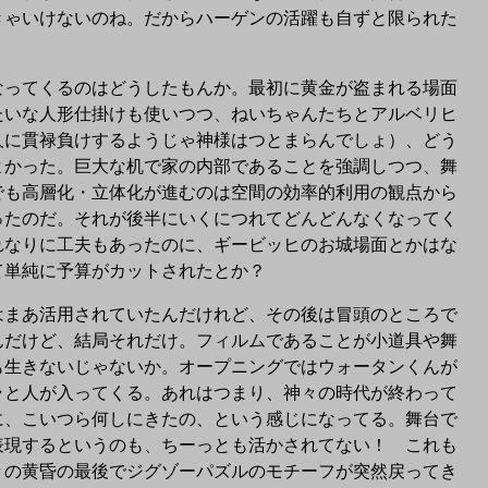
きゃいけないのね。だからハーゲンの活躍も自ずと限られた
ってくるのはどうしたもんか。最初に黄金が盗まれる場面
たいな人形仕掛けも使いつつ、ねいちゃんたちとアルベリヒ
人に貫禄負けするようじゃ神様はつとまらんでしょ）、どう
よかった。巨大な机で家の内部であることを強調しつつ、舞
でも高層化・立体化が進むのは空間の効率的利用の観点から
ったのだ。それが後半にいくにつれてどんどんなくなってく
れなりに工夫もあったのに、ギービッヒのお城場面とかはな
て単純に予算がカットされたとか？
まあ活用されていたんだけれど、その後は冒頭のところで
んだけど、結局それだけ。フィルムであることが小道具や舞
も生きないじゃないか。オープニングではウォータンくんが
ラと人が入ってくる。あれはつまり、神々の時代が終わって
に、こいつら何しにきたの、という感じになってる。舞台で
表現するというのも、ちーっとも活かされてない！ これも
々の黄昏の最後でジグゾーパズルのモチーフが突然戻ってき