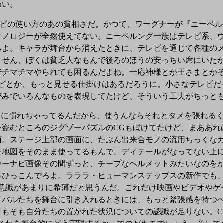
わい。
レビの使い方のあの貧相さだ。かつて、ワーグナーが『ニーベ
クノロジーが全然使えてない。ニーベルング一族はテレビ系、
ろよ。キャラが舞台から消えたときに、テレビを通じて各種の
ません、ぼくは貧乏人なもんで後ろのほうの安っちい席にいた
でチマチマやられても困るんだよね。一応神様とか王さまとか
レビとか、もっと見せる仕掛けはあるだろうに。小さなテレビ
がみでいろんなものを表現してたけど、そういう工夫がちっと
に慣れちゃってるんだから、使うんならそれとタメを張れるく
を盗むところのジグゾーパズルのCGもぼけてたけど、まああれ
面。ステージ上部の画面に、たぶん出来合モノの流用ちっくな
た地図をそのまま使ってるもんで、ディテールがなってない上
カーナビ画像その間ずっと、チープなヘルメットみたいなのを
らひっこんでろよ。ラララ・ヒューマンステップスの新作でも、
機意識があまりに希薄だと思うんだ。これだけ映画やビデオやゲ
イバルたちを舞台に引き入れるときには、もっと緊張感を持つ
もそも自分たちの置かれた状況についての認識が足りない。C