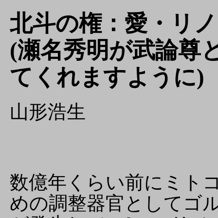
北斗の権：愛・リノム 
(瀬名秀明が武論尊
てくれますように)
山形浩生
数億年くらい前にミト
めの調整器官としてゴ