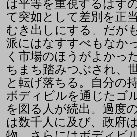
は平等を重視するはず
て突如として差別を正
むき出しにする。だが
派にはなすすべもなか
く市場のほうがよかっ
ちまち踏みつぶされ、
と転げ落ちる。自分の
ボディビルを通じたゴ
を図る人が続出。過度
は数千人に及び、政府
物、さらにはボディビ