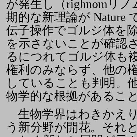
が発生し（righnomリ
期的な新理論が Natur
伝子操作でゴルジ体を
を示さないことが確認
るにつれてゴルジ体も
権利のみならず、他の
していることも判明。
物学的な根拠があるこ
生物学界はわきかえり
う新分野が開花。それ