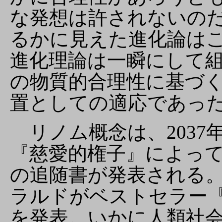
な発想は許されないの
るかに見えた進化論は
進化理論は一瞬にして
の物質的合理性に基づ
置としての適応であっ
リノム概念は、2037
『慈愛的権子』によっ
の追随書が発表される。
ラルドがベストセラー
を発表。いかに人類社