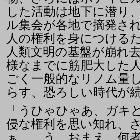
した活動は地下に潜り
ル集会が各地で摘発さ
人の権利を身につける
人類文明の基盤が崩れ
様なまでに筋肥大した
ごく一般的なリノム量
らす、恐ろしい時代が
「うひゃひゃあ、ガキ
侵な権利を思い知れ、
ぁ……う、おまえ、何