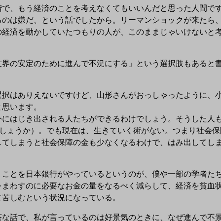
で、もう経済のことを考えなくてもいいんだと思った人間です
るのは嫌だ、という話でしたから。リーマンショックが来たら
の経済を動かしていたつもりの人が、このままじゃいけないと
世界の安定のために進んで不況にする」という選択肢もあると
択はありえないですけど、山形さんがおっしゃったように、小
と思います。
にはじき出される人たちができるわけでしょう。そうした人も
でしょうか）。でも現在は、生きていく術がない。つまり社会保
してしまうと社会保障の金も少なくなるわけで、はみ出してし
ことを日本銀行がやっているというのが、僕や一部の学者たち
をまわすのに必要なお金の量をなるべく減らして、経済を貧血
て苦しむという状況になっている。
な話で、私が言っているのは好景気のときに、なぜ進んで不景