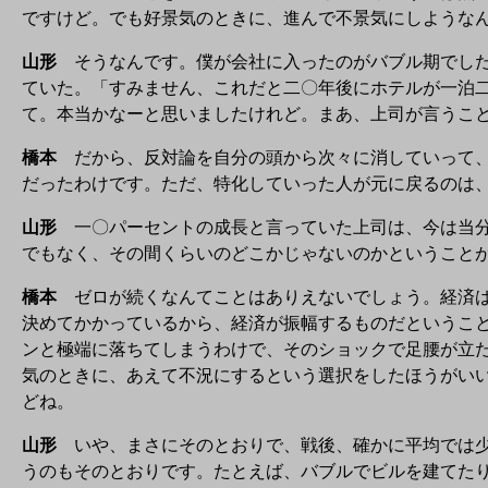
ですけど。でも好景気のときに、進んで不景気にしような
山形
そうなんです。僕が会社に入ったのがバブル期でした
ていた。「すみません、これだと二〇年後にホテルが一泊
て。本当かなーと思いましたけれど。まあ、上司が言うこ
橋本
だから、反対論を自分の頭から次々に消していって、
だったわけです。ただ、特化していった人が元に戻るのは
山形
一〇パーセントの成長と言っていた上司は、今は当分
でもなく、その間くらいのどこかじゃないのかということ
橋本
ゼロが続くなんてことはありえないでしょう。経済は
決めてかかっているから、経済が振幅するものだというこ
ンと極端に落ちてしまうわけで、そのショックで足腰が立
気のときに、あえて不況にするという選択をしたほうがい
どね。
山形
いや、まさにそのとおりで、戦後、確かに平均では少
うのもそのとおりです。たとえば、バブルでビルを建てた