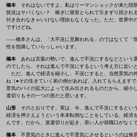
橋本
それはないですよ。私はリーマンショックが来た段階
状況はヤバくない？ 稼ぎに寝首とられて引きずり回され
付き合わなきゃいけない理由もなくなった。ただ、世界中
ですけどね。
——橋本さんは、「大不況に見舞われる」のではなくて「
性を指摘していらっしゃいます。
橋本
あれは言葉の勢いで、進んで不況にするなどという選
のでしたら、それは進んで不況にするという考え方に近い
ただ、進んで経済を縮小し、不況にすると、当然景気の外
ね（●その生きていく術の例があれば、入れてもらえます
景気のパイの拡大によって生み出されるものだから、縮小
遣切りもその一つの形だと思います。
山形
そのとおりです。実は、今、進んで不況にするという
経済を押さえようという本末転倒なことをしている。経済
んです。だから、派遣切りが起き、若い人が就職口がなく
橋本
不景気のときに進んで不景気にさせるというのは無茶