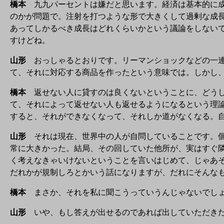
橋本
九九パーセントは嫌だと思います。経済は基本的に成
のかが問題で。注射を打つような形で大きくして過剰な成
あってしかるべき成長はどれくらいかという議論をしない
すけどね。
山形
おっしゃるとおりです。リーマンショックなどの一連
て、それに対応する商品を作ったという意味では。しかし
橋本
返せない人に貸すのは良くないということに、どうし
て、それによって返せない人も返せるようになるという理
すると、それができなくなって、それしか道がなくなる。
山形
それは現在、世界中の人が自問していることです。個
常に大きかった。結局、その回していた他所が、実はすぐ
く考えなきゃいけないということを言いはじめて、じゃあ
だれかが規制しろとかいう話になりますが、だれにそんな
橋本
まさか、それを私に聞こうっていうんじゃないでし
山形
いや、もし答えが出せるのであれば出していただき