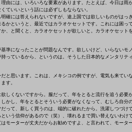
う理由には、いろいろな要素があります。たとえば、今日は雨が
なくていいという話には必ずしもならない。
明確には答えられないですが、途上国では欲しいものがはっき
来るかというと、最近ではカラオケセットです。これには困っ
すか、と聞くと、カラオケセットが欲しいと。カラオケセット
基準になったことが問題なんです。欲しいけど、いらないモノ
が持っているから、というのは。そうした日本的なメンタリテ
だと思います。これは、メキシコの例ですが、電気も来ていな
ります。
欲しくないですから。服だって、年をとると流行を追う必要が
。しかし、年をとるとそういう必要がなくなって、むしろ自分
ツだって、新しく買うのは、端的に破れたから。洗濯しつづけ
という信仰があるので（笑）、壊れるまで買い替えないわけで
芝はモーターが丈夫だからお勧めですよ、と言われて、モータ