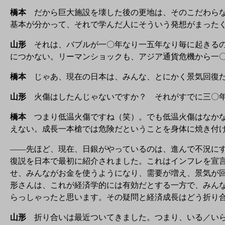
橋本
だから巨大施設を壊した後の更地は、そのこだわらな
基本が分かって、それで学んだ人にそういう発想がまった
山形
それは、バブルが一〇年なり一五年なり毎に起きるの
につかない。リーマンショックも、アジア通貨危機から一
橋本
じゃあ、現在の日本は、みんな、とにかく景気回復だ
山形
火傷はしたんじゃないですか？ それがすでに三〇年
橋本
つまり低温火傷ですね（笑）。でも低温火傷はなかな
えない。成長一本槍では危険だということを身体に焼き付
——先ほど、現在、日銀がやっているのは、進んで不況に
復説を日本で最初に紹介されました。これはインフレを宣
せ、みんながお金を使うようになり、需要が増え、景気が
形さんは、これが経済学的には有効だとする一方で、みん
らっしゃったと思います。その疑問と経済成長はどう折り
山形
折り合いは最近ついてきました。つまり、いる／いら