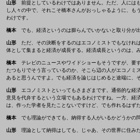
山形
前提としているわけではありません。ただ、人にはも
し人々の中で、それこそ橋本さんがおっしゃるように、も
わけです。
橋本
でも、経済というのは膨らんでいかないと取り分が出
山形
ただ、その決断をするのはエコノミストでもなければ
体として集まると経済が成長する。経済成長というのは、
橋本
テレビのニュースやワイドショーもそうですが、要す
たつもりでそう言っているのか、そこら辺の人がエコノミ
あると思うんですよ。でも経済を論じはじめると途端に、
山形
エコノミストといってもさまざまです。通俗的な経済
意見を代弁するという立場でもあるわけですね。一方、経
は、作った学者を見たことないですけど、でも作れるはず
橋本
でも理論ができても、納得する人がいるかどうかの問
山形
理論として納得はしても、じゃあ、その世界に住みた