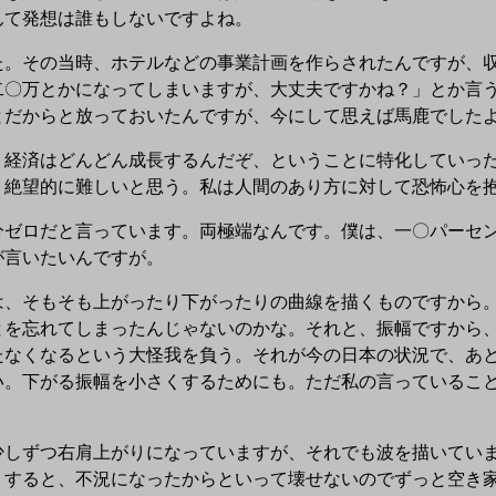
んて発想は誰もしないですよね。
。その当時、ホテルなどの事業計画を作らされたんですが、収
二〇万とかになってしまいますが、大丈夫ですかね？」とか言
とだからと放っておいたんですが、今にして思えば馬鹿でした
経済はどんどん成長するんだぞ、ということに特化していった
、絶望的に難しいと思う。私は人間のあり方に対して恐怖心を
ゼロだと言っています。両極端なんです。僕は、一〇パーセン
が言いたいんですが。
、そもそも上がったり下がったりの曲線を描くものですから。
とを忘れてしまったんじゃないのかな。それと、振幅ですから
たなくなるという大怪我を負う。それが今の日本の状況で、あ
い。下がる振幅を小さくするためにも。ただ私の言っているこ
しずつ右肩上がりになっていますが、それでも波を描いていま
りすると、不況になったからといって壊せないのでずっと空き