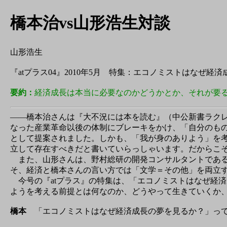
橋本治vs山形浩生対談
山形浩生
『atプラス04』2010年5月 特集：エコノミストはなぜ経
要約：
経済成長は本当に必要なのかどうかとか、それが要
——橋本治さんは『大不況には本を読む』（中公新書ラク
なった産業革命以後の体制にブレーキをかけ、「自分のも
として提案されました。しかも、「我が身のありよう」を
立して存在すべきだと書いていらっしゃいます。だからこ
また、山形さんは、野村総研の開発コンサルタントである
そ、経済と橋本さんの言い方では「文学＝その他」を両立
今号の『atプラス』の特集は、「エコノミストはなぜ経
ようを考える前提とは何なのか、どうやって生きていくか
橋本
「エコノミストはなぜ経済成長の夢を見るか？」って