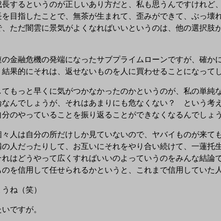
長するというのが正しいあり方だと、私も思うんですけれど、
長を目指したことで、無茶が生まれて、歪みができて、ぶっ壊
で、ただ闇雲に景気がよくなればいいというのは、他の選択肢
の金融危機の発端になったサブプライムローンですが、確かに
、結果的にそれは、返せないものを人に買わせることになって
てもっと早くに気がつかなかったのかというのが、私の単純な
論なんでしょうが、それはあまりにも危なくない？ という考
自分のやっていることを振り返ることができなくなるんでしょ
々人は自分の所だけしか見ていないので、ヤバイものが来ても
隣の人だったりして、お互いにそれをやり合い続けて、一蓮托
それはどうやって広くすればいいのよっていうのをみんな結論
ものを信用して任せられるかというと、これまで信用していた
ょうね（笑）
たいですが。