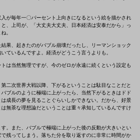
入が毎年一〇パーセント上向きになるという絵を描かされ
うと、上司が、「大丈夫大丈夫、日本経済は安泰だから」っ
よね。
結果、起きたのがバブル崩壊だったし、リーマンショック
抱いているんですよ。経済がどうこう言うよりも。
トは当然無理ですが、今のゼロが永遠に続くという設定も
第二次世界大戦以降、下がるということは駄目なことだと
、バブルのように極端に上がったら、当然下がるときはドド
とは成長の夢を見ることぐらいしかできない。だから、好景
とは無茶な理想論だということは重々承知しているんですけ
す。また、バブルで極端に上がった後の反動が大きいとい
家で残ってしまう。落ちた分を取り返すのに非常に時間がか