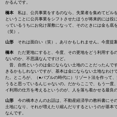
かるんです。
橋本
私は、公共事業をするのなら、失業者を集めてビルを
ということに公共事業をシフトさせたほうが将来的には役
っているうちにお化け屋敷になって、そのときには金も底
（笑）。
山形
それは面白い（笑）。ありかもしれません。今度提
橋本
ただ更地にすると、今度、その更地をどう利用するの
ないのか、不思議なんですけど。
昔、自然というのは金にならない土地のことだったんです
きるかもしれないですが、基本は金にならない土地なわけ
た。ところが、（●バブルの時代に）リゾート法を作って
うると思っているんじゃないの。だからここで、もう一度
イ利用の仕方を考えるというのが、人を落ち着かせる最良
山形
今の橋本さんのお話は、不動産経済学の教科書にその
土地になり、それが増えたり縮んだりするというのが基本
なんです。