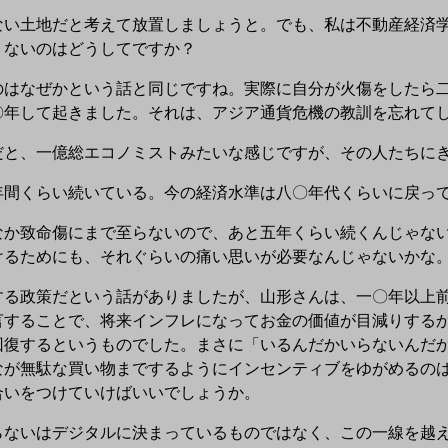
い土地だと考えて放置しましょうと。でも、私は不動産経済学
くないのはどうしてですか？
はなぜかという話と同じですね。実際に自分が火傷をしたら二
〇年して起きました。それは、アジア通貨危機の教訓を忘れて
と、一億総エコノミストみたいな感じですが、その人たちにき
間くらい続いている。今の経済水準は八〇年代くらいに戻っ
か致命傷にまで至らないので、あと五年くらい続くんじゃない
けるためにも、それぐらいの痛い思いが必要なんじゃないかな
する政策だという話がありましたが、山形さんは、一〇年以上
言することで、将来インフレになってお金の価値が目減りする
回復するというものでした。まさに「いるんだかいらないんだ
なが無駄な買い物までするようにインセンティブをゆがめるの
合いをつけていけばいいでしょうか。
ないはデジタルに決まっているものではなく、この一線を越え