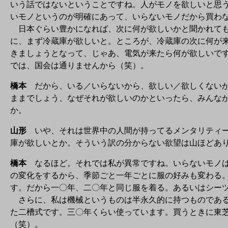
いう話ではないということですね。人がモノを欲しいと思
いモノというのが明確にあって、いらないモノだから買わ
日本ぐらい豊かになれば、次に何が欲しいかと聞かれても
に、まず冷蔵庫が欲しいと。ところが、冷蔵庫の次に何が
きましょうとなって、じゃあ、電気が来たら何が欲しいで
では、国会は通りませんから（笑）。
橋本
だから、いる／いらないから、欲しい／欲しくないが
ままでしょう、なぜそれが欲しいのかといったら、みんな
か。
山形
いや、それは世界中の人間が持ってるメンタリティー
庫が欲しいとか。そういう訳の分からない欲望は山ほどあ
橋本
なるほど。それでは私が異常ですね。いらないモノは
の変化をするから、季節ごと一年ごとに服の好みも変わる
す。だから一〇年、二〇年と同じ服を着る。あるいはシー
さらに、私は機械というものは半永久的に持つものである
た二槽式です。三〇年くらい使っています。買うときに東
（笑）。