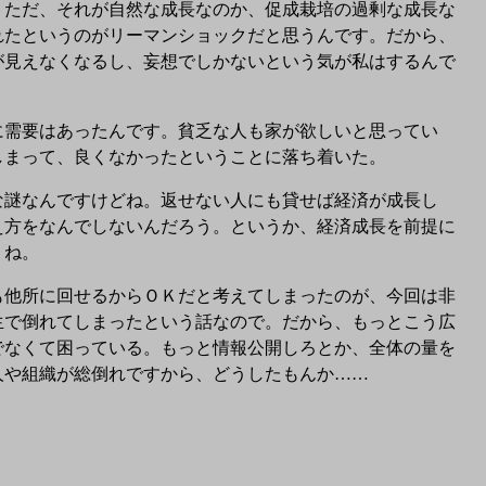
ただ、それが自然な成長なのか、促成栽培の過剰な成長な
れたというのがリーマンショックだと思うんです。だから、
が見えなくなるし、妄想でしかないという気が私はするんで
需要はあったんです。貧乏な人も家が欲しいと思ってい
しまって、良くなかったということに落ち着いた。
謎なんですけどね。返せない人にも貸せば経済が成長し
え方をなんでしないんだろう。というか、経済成長を前提に
うね。
他所に回せるからＯＫだと考えてしまったのが、今回は非
生で倒れてしまったという話なので。だから、もっとこう広
でなくて困っている。もっと情報公開しろとか、全体の量を
人や組織が総倒れですから、どうしたもんか……