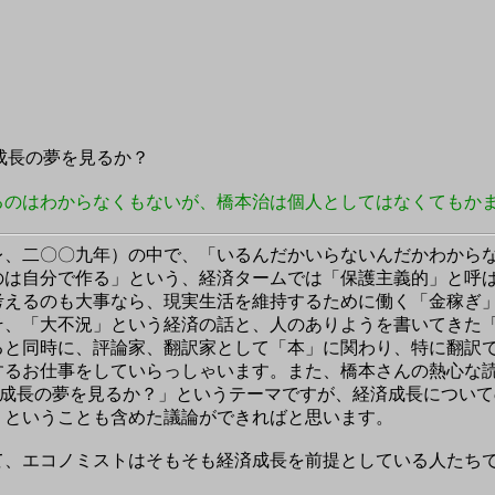
済成長の夢を見るか？
るのはわからなくもないが、橋本治は個人としてはなくてもか
レ、二〇〇九年）の中で、「いるんだかいらないんだかわから
のは自分で作る」という、経済タームでは「保護主義的」と呼
考えるのも大事なら、現実生活を維持するために働く「金稼ぎ
そ、「大不況」という経済の話と、人のありようを書いてきた
と同時に、評論家、翻訳家として「本」に関わり、特に翻訳で
するお仕事をしていらっしゃいます。また、橋本さんの熱心な
済成長の夢を見るか？」というテーマですが、経済成長につい
、ということも含めた議論ができればと思います。
、エコノミストはそもそも経済成長を前提としている人たち