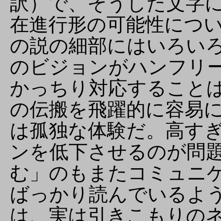
訳）で、そうした文字
在進行形の可能性につ
の説の細部にはいろい
のビジョンがハンフリ
かっちり対応すること
の伝搬を飛躍的に容易
は孤独な体験だ。高す
ンを低下させるのが問
む」のもまたコミュニ
ばっかり読んでいるよ
は、実は引きこもりの