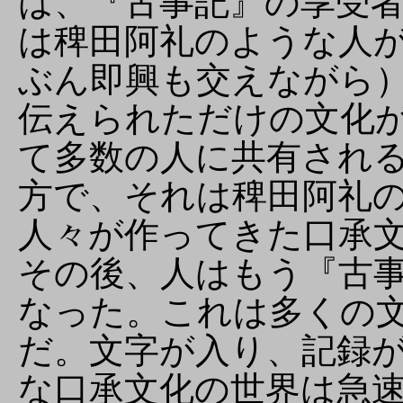
は、『古事記』の享受
は稗田阿礼のような人
ぶん即興も交えながら
伝えられただけの文化
て多数の人に共有され
方で、それは稗田阿礼
人々が作ってきた口承
その後、人はもう『古
なった。これは多くの
だ。文字が入り、記録
な口承文化の世界は急