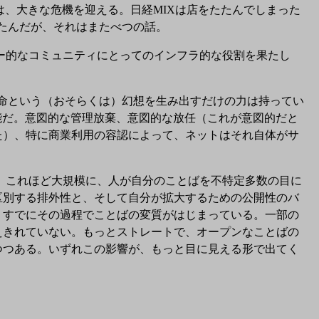
、大きな危機を迎える。日経MIXは店をたたんでしまった
かったんだが、それはまたべつの話。
ー的なコミュニティにとってのインフラ的な役割を果たし
命という（おそらくは）幻想を生み出すだけの力は持ってい
能だ。意図的な管理放棄、意図的な放任（これが意図的だと
た）、特に商業利用の容認によって、ネットはそれ自体がサ
これほど大規模に、人が自分のことばを不特定多数の目に
区別する排外性と、そして自分が拡大するための公開性のバ
、すでにその過程でことばの変質がはじまっている。一部の
えきれていない。もっとストレートで、オープンなことばの
つつある。いずれこの影響が、もっと目に見える形で出てく