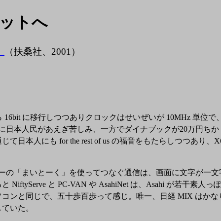
ットへ
』
（扶桑社、2001）
 から 16bit に移行しつつありクロックはせいぜいが 10MHz 
きに日本人民があえぎ苦しみ、一方でダイナブックが20万円ち
も for the rest of us の福音をもたらしつつあり、X
ピーの「まいとーく」を使ってつなぐ通信は、画面に文字が一
Serve と PC-VAN や AsahiNet は、Asahi が若干
コンと同じで、五十歩百歩って感じ。唯一、日経 MIX はか
していた。