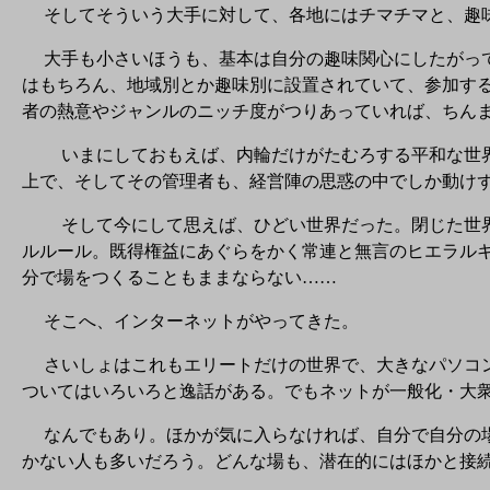
そしてそういう大手に対して、各地にはチマチマと、趣味の
大手も小さいほうも、基本は自分の趣味関心にしたがって
はもちろん、地域別とか趣味別に設置されていて、参加す
者の熱意やジャンルのニッチ度がつりあっていれば、ちん
いまにしておもえば、内輪だけがたむろする平和な世界で
上で、そしてその管理者も、経営陣の思惑の中でしか動け
そして今にして思えば、ひどい世界だった。閉じた世界の
ルルール。既得権益にあぐらをかく常連と無言のヒエラル
分で場をつくることもままならない……
そこへ、インターネットがやってきた。
さいしょはこれもエリートだけの世界で、大きなパソコン
ついてはいろいろと逸話がある。でもネットが一般化・大
なんでもあり。ほかが気に入らなければ、自分で自分の場
かない人も多いだろう。どんな場も、潜在的にはほかと接