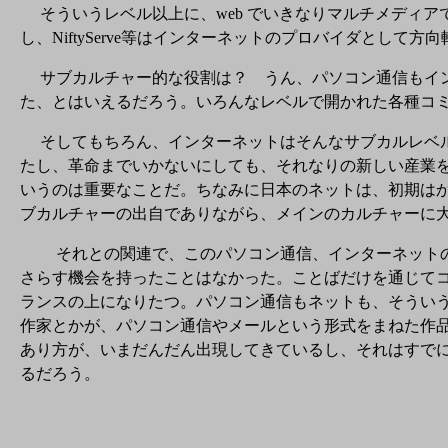
そういうレベル以上に、web でいきなりマルチメディア
し、NiftyServe等はインターネットのプロバイダとし
サブカルチャー的な役割は？ うん、パソコン通信もイン
た、とはいえるだろう。いろんなレベルで開かれた各種コ
そしてもちろん、インターネットはそんなサブカルレベル
たし、革命までいかないにしても、それなりの新しい産業を
いうのは重要なことだ。ちなみに日本のネットは、初期は
ブカルチャーの出自でありながら、メインのカルチャーに
それとの関連で、このパソコン通信、インターネットの影
さらす機会を持ったことはなかった。ことばだけを通じて
ランスの上になりたつ。パソコン通信もネットも、そうい
作家とかが、パソコン通信やメールという形式をまねた作
あり方が、いまだんだん出現してきているし、それはすで
るだろう。