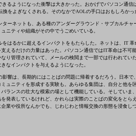
できるようになった衝撃は大きかった。おかげでパソコン通信は
て方向転換をよぎなくされる。そのなかでAOLの手口はおもしろ
ターネットも、ある種のアンダーグラウンド・サブカルチャ
ミュニティや組織がその中でうごめいている。
をはるかに超えるインパクトをもたらした。ネットは、IT 革
支えるだけの力量はあった。パソコン通信ではIT革命は不可
かなり管理されていて、メールの検閲まで一部では行われてい
大きなインパクトを与えるようになった。
響は、長期的にはことばの問題に帰着するだろう。日本で、
コミュニティを形成する実験も。あらゆる集団は、自分と他を
うバランスの壮大な模索の場として機能している。そしていま
品を発表しているけれど、かれらは実際のことばの変化をとら
に企業や役所なんかでも、じわじわと情報交換の形態を浸食し