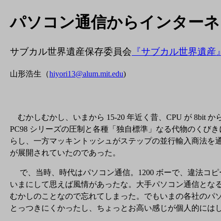
パソコン通信からインターネ
サブカル世界遺産保存委員会
『サブカル世界遺産
山形浩生（
hiyori13@alum.mit.edu
)
むかしむかし、いまから 15-20 年近く昔、CPU が 8bit
PC98 シリーズの圧制と各種「独自標準」なる代物のくび
らし、一方マッキントッシュがステップの並行輸入商法を通じて日本人に
が展開されていたのであった。
で、当時、時代はパソコン通信。1200 ボーで、違法コ
いまにして思えば風情があったな。大手パソコン通信となると Nifty
むかしのことなので忘れてしまった。でもいまの各社のパソ
とっつきにくかったし、ちょっとお高い感じが個人的には