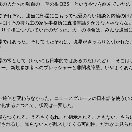
人たちが独自の「草の根 BBS」というやつを組んでいたの
それぞれ、適当に部屋にこもって他愛のない雑談と内輪のけん
るにはその持ち主の家や事務所に直接電話をかけなきゃならな
まり平和につづいていたのだった。大手の場合は、みんな適当
はあった。そしてまたそれは、境界がきっちりと引かれた、
ず……
常として（いかにも日本的ではあるのだけれど）、そこはじ
キー。新規参加者へのプレッシャーと非関税障壁。いやよくあ
通信と変わらなかった。ニュースグループの日本語を使うfj
衆化するにつれて、状況は一変した。
をつくれる。うるさくあれこれ指示されることもない。さら
続されるし、知らない人が乱入してくる可能性、だれかに見ら