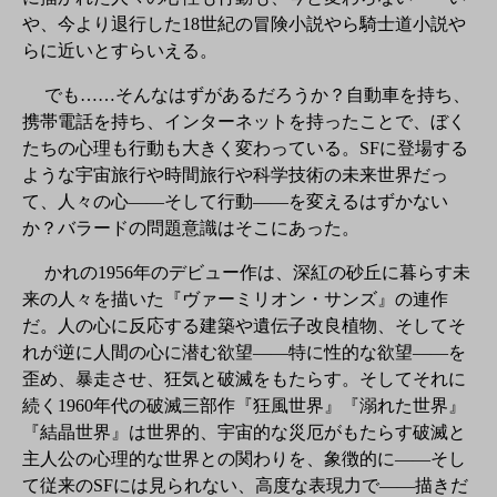
や、今より退行した18世紀の冒険小説やら騎士道小説や
らに近いとすらいえる。
でも……そんなはずがあるだろうか？自動車を持ち、
携帯電話を持ち、インターネットを持ったことで、ぼく
たちの心理も行動も大きく変わっている。SFに登場する
ような宇宙旅行や時間旅行や科学技術の未来世界だっ
て、人々の心――そして行動――を変えるはずかない
か？バラードの問題意識はそこにあった。
かれの1956年のデビュー作は、深紅の砂丘に暮らす未
来の人々を描いた『ヴァーミリオン・サンズ』の連作
だ。人の心に反応する建築や遺伝子改良植物、そしてそ
れが逆に人間の心に潜む欲望――特に性的な欲望――を
歪め、暴走させ、狂気と破滅をもたらす。そしてそれに
続く1960年代の破滅三部作『狂風世界』『溺れた世界』
『結晶世界』は世界的、宇宙的な災厄がもたらす破滅と
主人公の心理的な世界との関わりを、象徴的に――そし
て従来のSFには見られない、高度な表現力で――描きだ