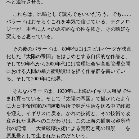
へと退行させる。
これらは、比喩として読んでもいいだろう。でも……
バラードはおそらくこれを本気で信じている。テクノロ
ジーが、本当に人々の原初的な心性を拓き、その嗜好を
変えると思っている。
その後のバラードは、80年代にはスピルバーグが映画
化した『太陽の帝国』をはじめとする自伝的な作品と、
そして90年代から2000年代には管理社会や高度管理空間
における人間の暴力衝動噴出を描く作品群を書いてい
る。そして2009年に他界。
そんなバラードは、1930年に上海のイギリス租界で生
まれ育っている。そして『太陽の帝国』で描かれたよう
に大日本帝国軍の捕虜収容所で窮乏生活を送る中で終戦
を迎え、イギリスに戻る。かれの技術と、その技術で改
変された世界へのこだわりは、この上海の捕虜収容所時
代の記憶――大量破壊技術による荒廃と死の風景――を
原風景として生まれたものだという。