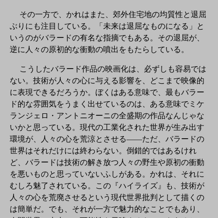
その一方で、かれはまた、郊外住宅地の均質性と退屈
ぶりにも注目している。「未来は退屈なものになる」と
いうのがバラードの有名な指摘でもある。その退屈が、
逆に人々の原初的な衝動の噴出をもたらしている。
こうしたバラード作品の映画化は、必ずしも容易では
ない。技術が人々の心に与える影響を、どこまで映像的
に表現できるだろうか。ぼくはある意味で、最もバラー
ド的な雰囲気をうまく出せているのは、ある意味でミケ
ランジェロ・アントニオーニの全盛期の作品なんじゃな
いかと思っている。現代の工業化された世界が生み出す
環境が、人々の心を荒涼とさせる――ただ、バラードの
世界はそれだけには終わらない。倒錯的ではあるけれ
ど、バラードは技術の解き放つ人々の野生や原初の衝動
を悪いものと思っていないふしがある。かれは、それに
むしろ魅了されている。この『ハイライズ』も、技術が
人々の心を荒廃させるという現代世界批判として描くの
は簡単だ。でも、それが一方で魅力的なことでもあり、