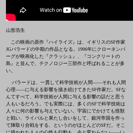
山形浩生
この映画の原作『ハイライズ』は、イギリスのSF作家
JGバラードの中期の作品となる。1996年にクローネンバ
ーグが映画化した『クラッシュ』、『コンクリートの
島』と並んで、テクノロジー三部作と呼ばれることが多
い。
バラードは、一貫して科学技術が人間――それも人間
心理――に与える影響を描き続けてきたSF作家だ。SFな
んてすべて、科学技術が人間に与える影響の話だと思う
人もいるだろう。でも実際には、多くのSFで科学技術は
人々に何の影響も与えていない。宇宙にでかけても怪獣
と戦い、ライバルと果たし合いをして、銀河帝国を作っ
て陣取り合戦をする、というのがほとんどのSFだ。そこ
に描かれた人々の心性も行動も、今と変わらない――い