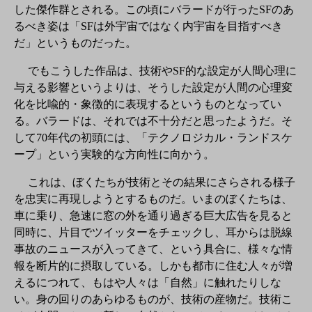
した傑作群とされる。この頃にバラードが行ったSFのあ
るべき姿は「SFは外宇宙ではなく内宇宙を目指すべき
だ」というものだった。
でもこうした作品は、技術やSF的な設定が人間心理に
与える影響というよりは、そうした設定が人間の心理変
化を比喩的・象徴的に表現するというものとなってい
る。バラードは、それでは不十分だと思ったようだ。そ
して70年代の初頭には、「テクノロジカル・ランドスケ
ープ」という実験的な方向性に向かう。
これは、ぼくたちが技術とその結果にさらされる様子
を忠実に再現しようとするものだ。いまのぼくたちは、
車に乗り、急速に窓の外を通り過ぎる巨大広告を見ると
同時に、片目でツイッターをチェックし、耳からは脱線
事故のニュースが入ってきて、という具合に、様々な情
報を断片的に摂取している。しかも都市に住む人々が増
えるにつれて、もはや人々は「自然」に触れたりしな
い。身の回りのあらゆるものが、技術の産物だ。技術こ