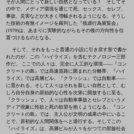
そが人間にとって新しい自然となっている！ そしてそ
の中で、メディア環境を通じて死、セックス、セレブ、
事故、災害などが大きく増幅されるようになる。そうし
た技術の有無イメージを羅列した『残虐行為展覧会』
(1970)は、あまりに実験的ながらもその後の方向性を位
置づけるものとなる。
そして、それをもっと普通の小説に引き戻す形で書か
れたのが、この『ハイライズ』を含むテクノロジー三部
作だ。 ここでの人々は、完全に人工的な環境――『コン
クリートの島』では高速道路に囲まれた分離帯、『ハイ
ライズ』では高層ビル、『クラッシュ』では自動車――
に置かれる。そして人々はそれを新しい自然として、む
しろ自分自身の原始的な心性を次第に開放するに至る。
『クラッシュ』で、人々は自動車事故とセレブというメ
ディア現象に性欲と死の欲望を抱くようになる。『コン
クリートの島』では、主人公が文明の成果の中にいるこ
とで、原初的な人間関係をへと退行する。そしてこの
『ハイライズ』は、高層ビルが人々をかつての部族社会