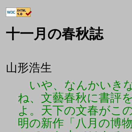
十一月の春秋誌
山形浩生
いや、なんかいきな
ね、文藝春秋に書評
よ。天下の文春がこ
明の新作「八月の博