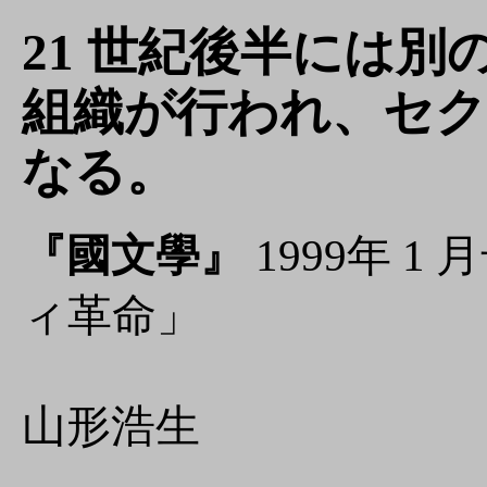
21 世紀後半には別
組織が行われ、セ
なる。
『國文學』
1999年 
ィ革命」
山形浩生