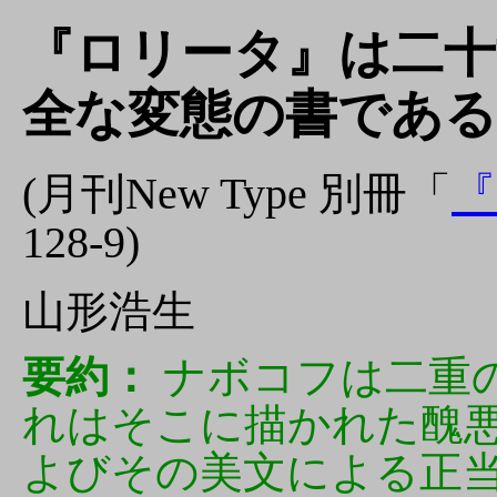
『ロリータ』は二十
全な変態の書である
(月刊New Type 別冊「
『
128-9)
山形浩生
要約：
ナボコフは二重
れはそこに描かれた醜
よびその美文による正