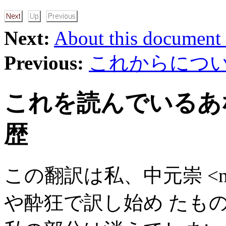
Next:
About this document .
Previous:
これからにつ
これを読んでいるあ
歴
この翻訳は私、中元崇 <nakam
や酔狂で訳し始め たも