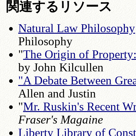
関連するリソース
Natural Law Philosophy
Philosophy
"
The Origin of Property
by John Kilcullen
"A Debate Between Grea
Allen and Justin
"
Mr. Ruskin's Recent Wr
Fraser's Magaine
Liberty Library of Const