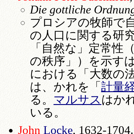
Die gottliche Ordnun
プロシアの牧師で自
の人口に関する研
「自然な」定常性
の秩序」）を示す
における「大数の
は、かれを「
計量
る。
マルサス
はか
いる。
John
Locke
, 1632-1704.