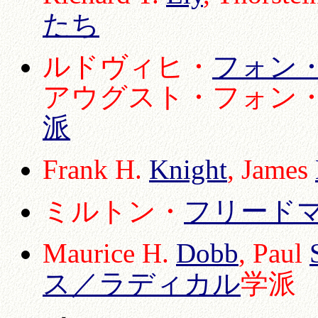
たち
ルドヴィヒ・
フォン
アウグスト・フォン
派
Frank H.
Knight
, James
ミルトン・
フリード
Maurice H.
Dobb
, Paul
ス／ラディカル
学派