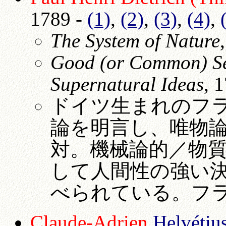
1789 -
(1)
,
(2)
,
(3)
,
(4)
,
The System of Nature
Good (or Common) Sen
Supernatural Ideas
, 
ドイツ生まれのフ
論を明言し、唯物
対。機械論的／物
して人間性の強い決定
べられている。フ
Claude-Adrien
Helvétiu