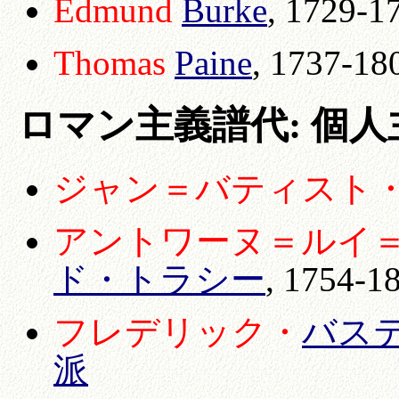
Edmund
Burke
, 1729-1
Thomas
Paine
, 1737-18
ロマン主義譜代
: 個
ジャン＝バティスト
アントワーヌ＝ルイ
ド・トラシー
, 1754-1
フレデリック・
バス
派