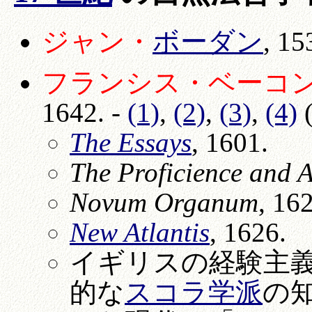
ジャン・
ボーダン
, 1
フランシス・ベーコン卿 Si
1642. -
(1)
,
(2)
,
(3)
,
(4)
(
The Essays
, 1601.
The Proficience and 
Novum Organum
, 16
New Atlantis
, 1626.
イギリスの経験主
的な
スコラ学派
の