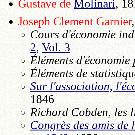
Gustave de
Molinari
, 1
Joseph Clement
Garnier
Cours d'économie indu
2
,
Vol. 3
Éléments d'économie 
Éléments de statistiqu
Sur l'association, l'é
1846
Richard Cobden, les l
Congrès des amis de l