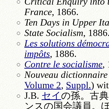
Critical Enquiry into 
France
, 1866.
Ten Days in Upper Ita
State Socialism
, 1886
Les solutions démocra
impôts
, 1886.
Contre le socialisme
,
Nouveau dictionnaire
Volume 2
,
Suppl.
) wi
J.B.
セイ
の孫。古
ンスの国会議員。