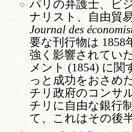
パリの弁護士、ビ
ナリスト、自由貿
Journal des économis
要な刊行物は 185
強く影響されていたが
メント (1854)
っと成功をおさめ
チリ政府のコンサル
チリに自由な銀行
て、これはその後