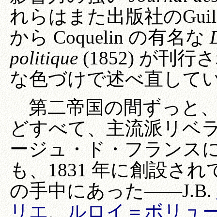
れらはまた出版社のGuil
から Coquelin の有名な
politique
(1852) が
な色づけで述べ直して
第二帝国の間ずっと、
どすべて、主流派リベ
ージュ・ド・フランス
も、1831 年に創設さ
の手中にあった――J.B.
リエ
、
ルロイ＝ボリュ