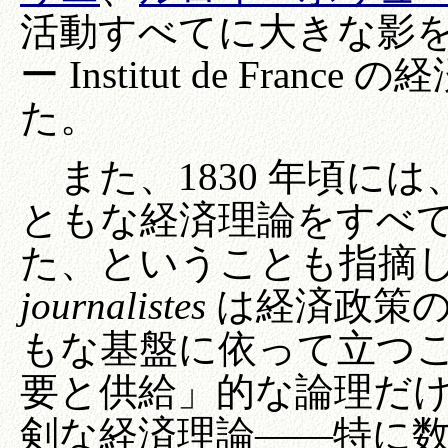
活動すべてに大きな影
ー Institut de Fr
た。
また、1830 年頃に
ともな経済理論をすべ
た、ということも指摘
journalistes
は経済政策の
もな基盤に依って立つ
要と供給」的な論理だ
剣な経済理論――特に