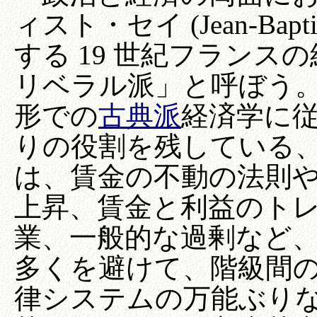
ィスト・セイ (Jean-Bapti
する 19 世紀フラン
リベラル派」と呼ぼう
形での
古典派
経済学に
りの役割を残している
は、賃金の不動の法則
上昇、賃金と利益のト
業、一般的な過剰など
多くを避けて、階級間
律システムの万能ぶり