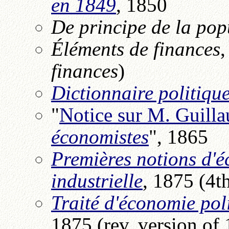
en 1849
, 1850
De principe de la pop
Éléments de finances
,
finances
)
Dictionnaire politiqu
"
Notice sur M. Guill
économistes
", 1865
Premières notions d'é
industrielle
, 1875 (4th
Traité d'économie poli
1875 (rev. version of