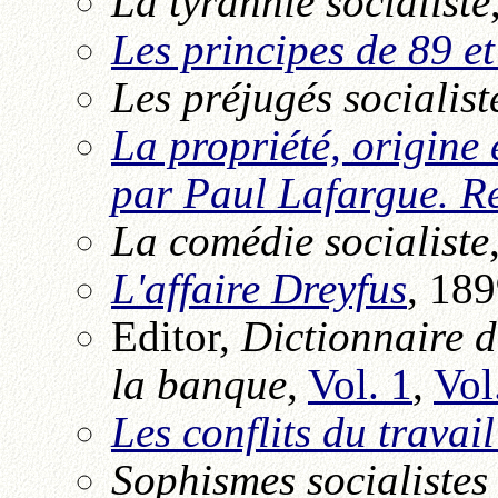
La tyrannie socialiste
Les principes de 89 et
Les préjugés socialist
La propriété, origine
par Paul Lafargue. Ré
La comédie socialiste
L'affaire Dreyfus
, 18
Editor,
Dictionnaire d
la banque
,
Vol. 1
,
Vol
Les conflits du travail
Sophismes socialistes