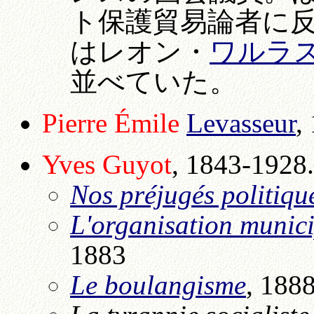
ト保護貿易論者に
はレオン・
ワルラ
並べていた。
Pierre Émile
Levasseur
,
Yves Guyot
, 1843-1928.
Nos préjugés politiqu
L'organisation munici
1883
Le boulangisme
, 188