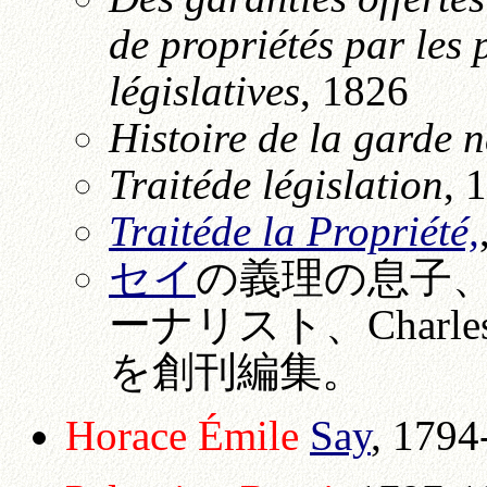
de propriétés par les
législatives
, 1826
Histoire de la garde 
Traitéde législation
, 
Traitéde la Propriété,
セイ
の義理の息子
ーナリスト、Charle
を創刊編集。
Horace Émile
Say
, 1794