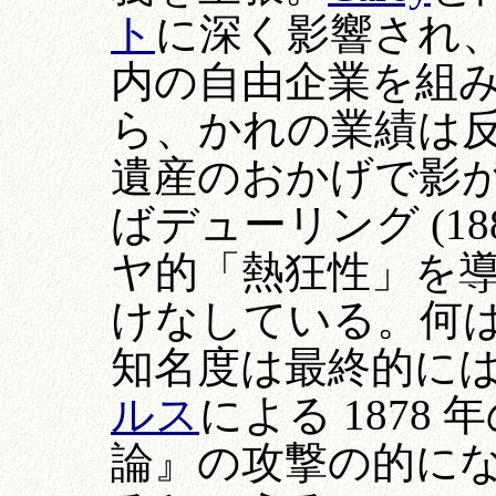
ト
に深く影響され
内の自由企業を組
ら、かれの業績は
遺産のおかげで影
ばデューリング (1
ヤ的「熱狂性」を
けなしている。何
知名度は最終的に
ルス
による 187
論』の攻撃の的に