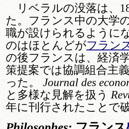
リベラルの没落は、18
た。フランス中の大学
職が設けられるように
のはほとんどが
フラン
の後フランスは、経済
策提案では協調組合主義 (co
った。
Journal des econo
と多様な見解を扱う
Rev
年に刊行されたことで
Philosophes
: フランス