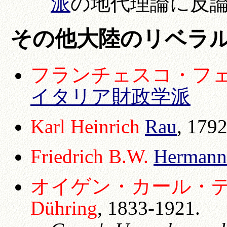
派
の地代理論に反
その他大陸のリベラ
フランチェスコ・フェラー
イタリア財政学派
Karl Heinrich
Rau
, 179
Friedrich B.W.
Hermann
オイゲン・カール・デュー
Dühring
, 1833-1921.