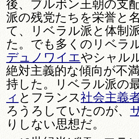
後、ブルボン王朝の支
派の残党たちを栄誉と
て、リベラル派と体制
た。でも多くのリベラ
デュノワイエ
やシャル
絶対主義的な傾向が不満で
持した。リベラル派の
ィ
とフランス
社会主義
ろうろしていたのが、
りしない思想だ。