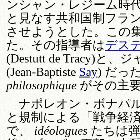
ンシャン・レジーム時
と見なす共和国制フラ
させようとした。この
た。その指導者は
デス
(Destutt de Trac
(Jean-Baptiste
Say
) だっ
philosophique
がその主要
ナポレオン・ボナパル
と規制による「戦争経
で、
idéologues
たちは弾圧