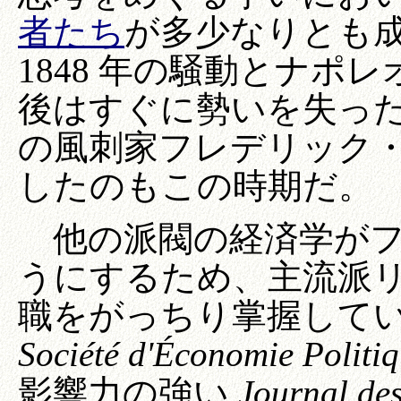
者たち
が多少なりとも
1848 年の騒動とナポ
後はすぐに勢いを失っ
の風刺家フレデリック
したのもこの時期だ。
他の派閥の経済学がフ
うにするため、主流派
職をがっちり掌握していた
Société d'Économie Politi
影響力の強い
Journal de