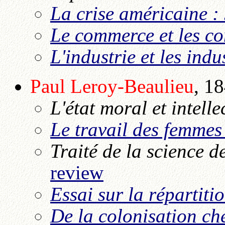
La crise américaine : s
Le commerce et les c
L'industrie et les indu
Paul
Leroy-Beaulieu
, 1
L'état moral et intelle
Le travail des femmes
Traité de la science d
review
Essai sur la répartiti
De la colonisation ch