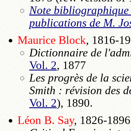
Note bibliographique s
publications de M. J
Maurice
Block
, 1816-19
Dictionnaire de l'adm
Vol. 2
, 1877
Les progrès de la sc
Smith : révision des 
Vol. 2
), 1890.
Léon B.
Say
, 1826-1896