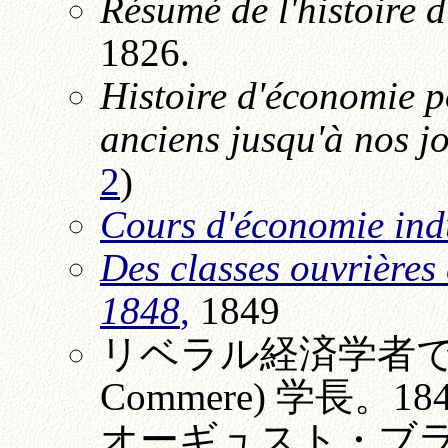
Résumé de l'histoire d
1826.
Histoire d'économie p
anciens jusqu'à nos j
2
)
Cours d'économie indu
Des
classes ouvrières
1848
,
1849
リベラル経済学者で、パ
Commere) 学長。18
オーギュスト・ブ