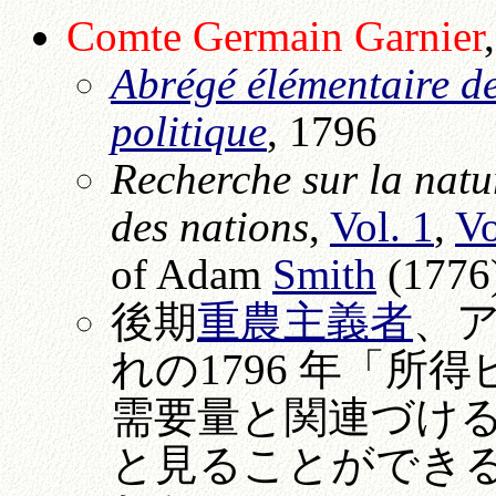
Comte Germain
Garnier
Abrégé élémentaire de
politique
, 1796
Recherche sur la natur
des nations
,
Vol. 1
,
Vo
of Adam
Smith
(1776)
後期
重農主義者
、
れの1796 年「
需要量と関連づけ
と見ることができ