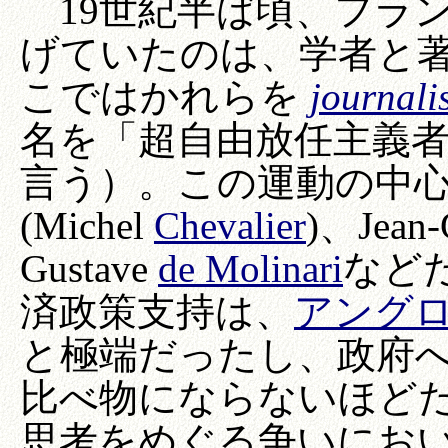
19世紀半ば頃、フラ
げていたのは、学者と
こではかれらを
journali
名を「超自由放任主義
言う）。この運動の中
(Michel
Chevalier
)、Jean-
Gustave
de Molinari
など
済政策支持は、
アング
と極端だったし、政府
比べ物にならないほど
思考をめぐる争いにお