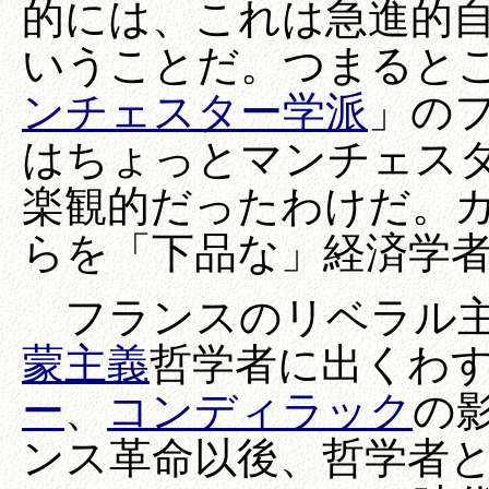
的には、これは急進的
いうことだ。つまると
ンチェスター学派
」の
はちょっとマンチェス
楽観的だったわけだ。
らを「下品な」経済学
フランスのリベラル主
蒙主義
哲学者に出くわ
ー
、
コンディラック
の影
ンス革命以後、哲学者