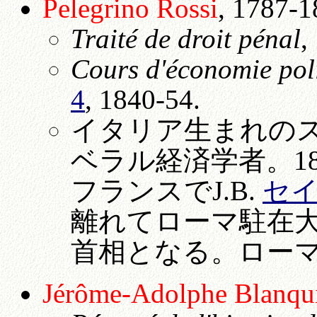
Pelegrino
Rossi
, 1787-1
Traité de droit pénal
,
Cours d'économie pol
4
, 1840-54.
イタリア生まれの
ベラル経済学者。1
フランスでJ.B.
セ
離れてローマ駐在大使と
首相となる。ロー
Jérôme-Adolphe Blanqu