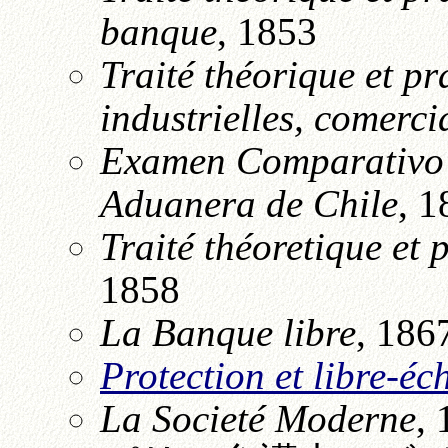
banque
, 1853
Traité théorique et pr
industrielles, comerci
Examen Comparativo d
Aduanera de Chile
, 1
Traité théoretique et 
1858
La Banque libre
, 186
Protection et libre-é
La Societé Moderne
,