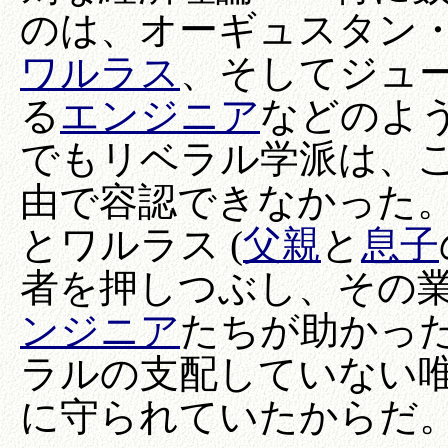
のは、オーギュスタン
ワルラス
、そしてジュ
る
エンジニア
などのよ
でもリベラル学派は、
由で容認できなかった
とワルラス (
父親
と
息子
者を押しつぶし、その
ンジニア
たちが助かっ
ラルの支配していない
に守られていたからだ