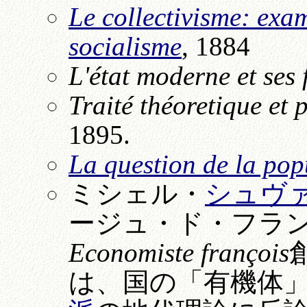
Le collectivisme: exa
socialisme
, 1884
L'état moderne et ses 
Traité théoretique et 
1895.
La question de la pop
ミシェル・
シュヴ
ージュ・ド・フラ
Economiste françois
は、国の「有機体