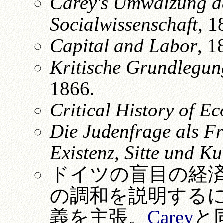
Carey's Umwalzung de
Socialwissenschaft
, 1
Capital and Labor
, 1
Kritische Grundlegung
1866.
Critical History of E
Die Judenfrage als Fr
Existenz, Sitte und Ku
ドイツの盲目の経
の調和を説明する
義を主張。
Carey
と