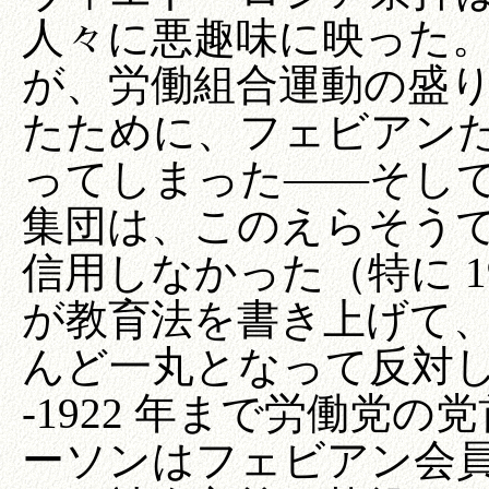
人々に悪趣味に映った
が、労働組合運動の盛
たために、フェビアン
ってしまった――そし
集団は、このえらそう
信用しなかった（特に 1
が教育法を書き上げて
んど一丸となって反対して
-1922 年まで労働党
ーソンはフェビアン会