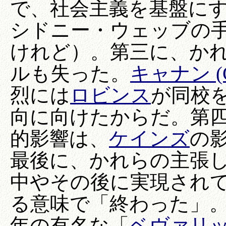
で、社会主義を基盤に
シドニー・ウェッブの
けれど）。第三に、か
ルも失った。
キャナン (C
烈には
ロビンス
が同校
向に向けたからだ。第四に
的影響は、
ケインズ
の
最後に、かれらの主張
中やその後に実現され
る意味で「終わった」。
年の有名な「
ベヴァリ