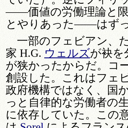
――価値の労働理論と
とやりあった――はず
一部のフェビアン、たとえ
家 H.G.
ウェルズ
が袂を
が狭かったからだ。コ
創設した。これはフェ
政府機構ではなく、国
っと自律的な労働者の
に依存していた。この
は
Sorel
によるフランス