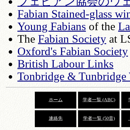
フェビアン協会のウ
Fabian Stained-glass w
Young Fabians
of the
La
The
Fabian Society
at L
Oxford's Fabian Society
British Labour Links
Tonbridge & Tunbridge 
ホーム
学者一覧 (ABC)
連絡先
学者一覧 (50音)