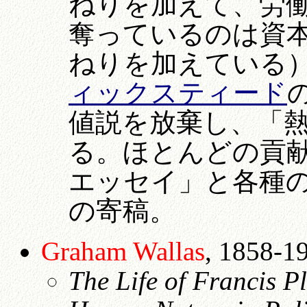
ねりを加えて、労
奪っているのは資
ねりを加えている
ィックスティード
値説を放棄し、「
る。ほとんどの貢献は
エッセイ」と各種
の寄稿。
Graham Wallas
, 1858-1
The Life of Francis P