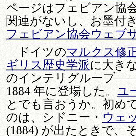
ページはフェビアン協
関連がないし、お墨付
フェビアン協会ウェブ
ドイツの
マルクス修
ギリス歴史学派
に大き
のインテリグループ―
1884 年に登場した。
ユ
とでも言おうか。初め
のは、シドニー・
ウェ
(1884) が出たとき