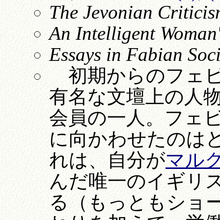
The Jevonian Critici
An Intelligent Woman'
Essays in Fabian Soc
初期からのフェビ
有名な文壇上の人
会員の一人。フェ
に向かわせたのは
れは、自分が
マル
んだ唯一のイギリ
る（もっともショ