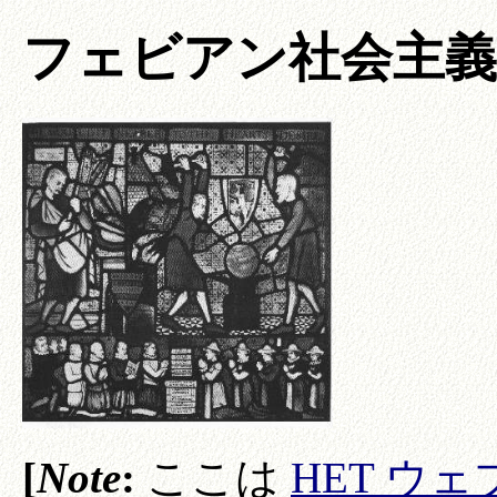
フェビアン社会主義 (The 
[
Note
:
ここは
HET ウ