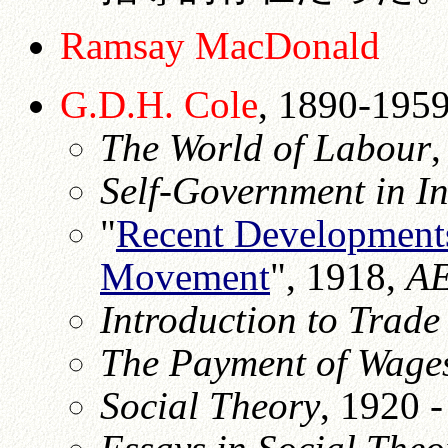
Ramsay MacDonald
G.D.H. Cole
, 1890-1959
The World of Labour
,
Self-Government in In
"
Recent Developments 
Movement
", 1918,
A
Introduction to Trad
The Payment of Wage
Social Theory
, 1920 