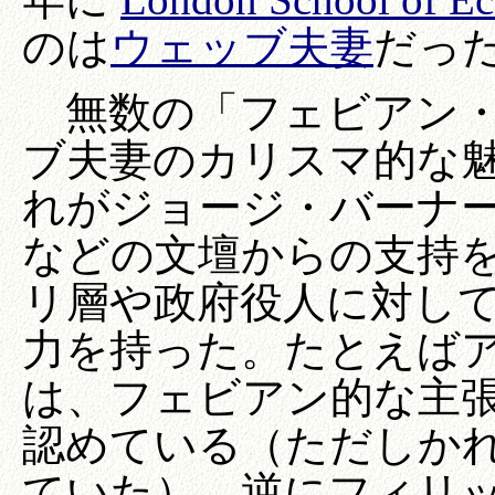
のは
ウェッブ夫妻
だっ
無数の「フェビアン・
ブ夫妻のカリスマ的な
れがジョージ・バーナ
などの文壇からの支持
リ層や政府役人に対し
力を持った。たとえば
は、フェビアン的な主
認めている（ただしか
ていた）。逆にフィリ