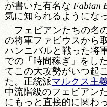
が書いた有名な
Fabian E
気に知られるようにな
フェビアンたちの名の
の将軍ファビウスから
ハンニバルと戦った将
での「時間稼ぎ」をし
てこの大攻勢がいつ起
た。正統派
マルクス主
中流階級のフェビアン
にもっと直接的に関わ