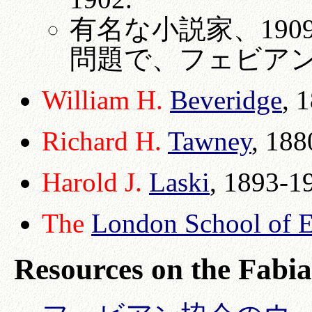
有名な小説家、19
問題で、フェビア
William H.
Beveridge
, 
Richard H.
Tawney
, 18
Harold J.
Laski
, 1893-1
The
London School of 
Resources on the Fabia