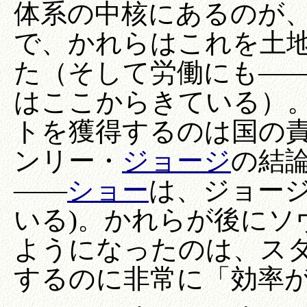
体系の中核にあるのが
で、かれらはこれを土
た（そして労働にも―
はここからきている）
トを獲得するのは国の
ンリー・
ジョージ
の結
――
ショー
は、ジョー
いる)。かれらが後にソ
ようになったのは、ス
するのに非常に「効率