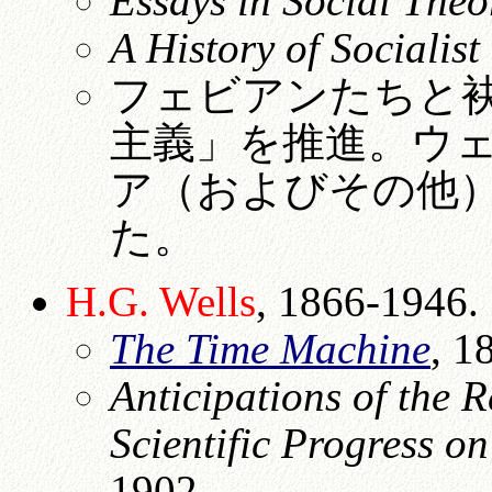
Essays in Social Theo
A History of Socialis
フェビアンたちと
主義」を推進。ウ
ア（およびその他
た。
H.G. Wells
, 1866-1946.
The Time Machine
, 1
Anticipations of the 
Scientific Progress 
1902.