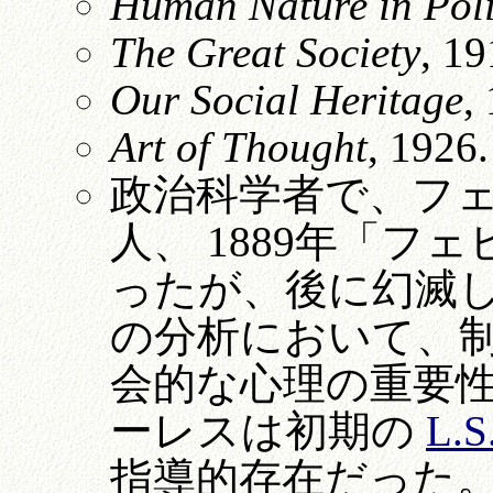
Human Nature in Poli
The Great Society
, 1
Our Social Heritage
,
Art of Thought
, 1926.
政治科学者で、フ
人、 1889年「
ったが、後に幻滅
の分析において、
会的な心理の重要
ーレスは初期の
L.S
指導的存在だった