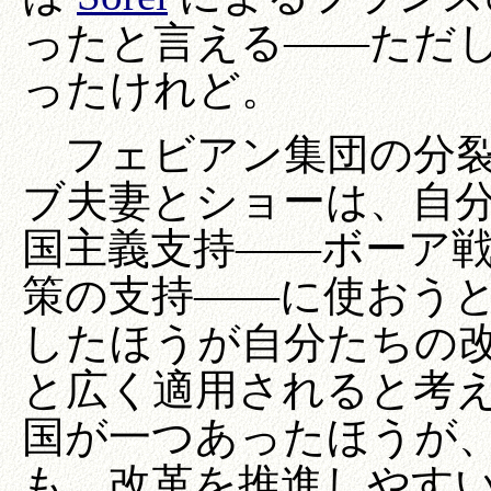
ったと言える――ただ
ったけれど。
フェビアン集団の分裂
ブ夫妻とショーは、自
国主義支持――ボーア
策の支持――に使おう
したほうが自分たちの
と広く適用されると考
国が一つあったほうが
も、改革を推進しやす