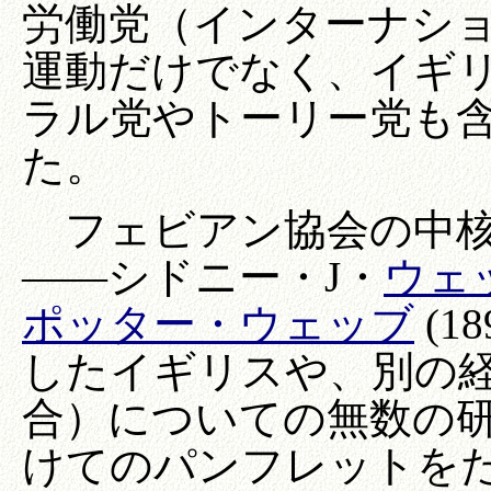
労働党（インターナシ
運動だけでなく、イギ
ラル党やトーリー党も
た。
フェビアン協会の中核
――シドニー・J・
ウェ
ポッター・ウェッブ
(1
したイギリスや、別の
合）についての無数の
けてのパンフレットを