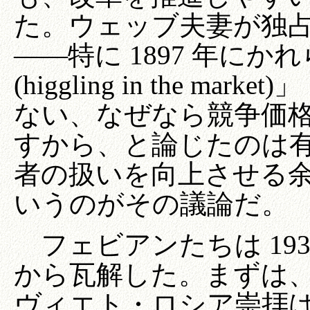
た。ウェッブ夫妻が独
――特に 1897 年に
(higgling in the 
ない、なぜなら競争価
すから、と論じたのは
者の扱いを向上させる
いうのがその議論だ。
フェビアンたちは 19
から瓦解した。まずは
ヴィエト・ロシア崇拝