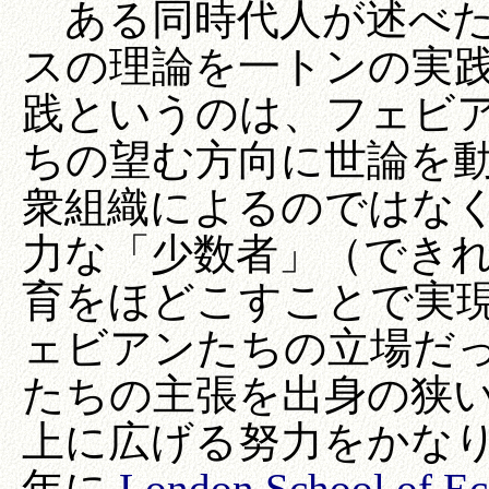
ある同時代人が述べた
スの理論を一トンの実
践というのは、フェビ
ちの望む方向に世論を
衆組織によるのではな
力な「少数者」（でき
育をほどこすことで実
ェビアンたちの立場だ
たちの主張を出身の狭
上に広げる努力をかなり
年に
London School of Ec