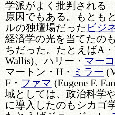
学派がよく批判される
原因でもある。もとも
ルの独壇場だった
ビジ
経済学の光を当てたの
ちだった。たとえばA・
Wallis)、ハリー・
マー
マートン・H・
ミラー
(
F・
ファマ
(Eugene F
域としては、政治科学
に導入したのもシカゴ