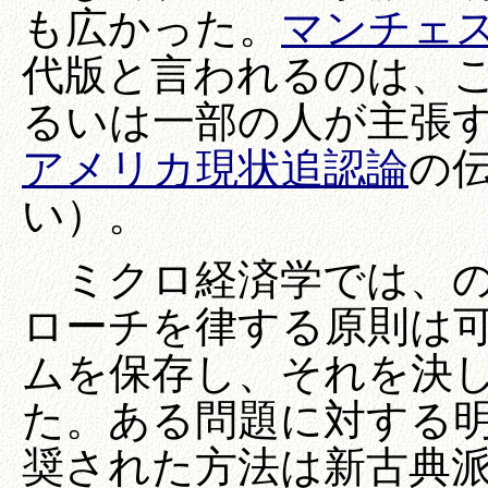
も広かった。
マンチェ
代版と言われるのは、
るいは一部の人が主張
アメリカ現状追認論
の
い）。
ミクロ経済学では、の
ローチを律する原則は
ムを保存し、それを決
た。ある問題に対する
奨された方法は新古典