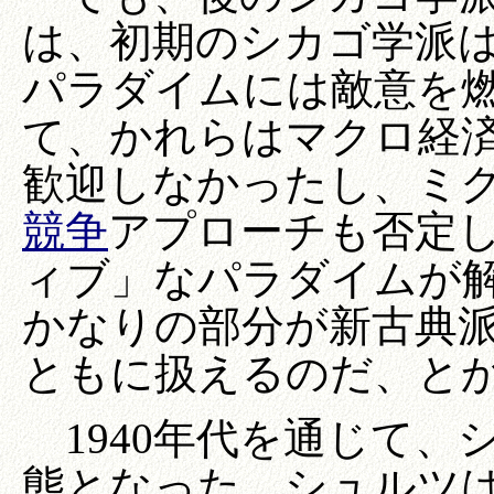
は、初期のシカゴ学派
パラダイムには敵意を
て、かれらはマクロ経
歓迎しなかったし、ミ
競争
アプローチも否定
ィブ」なパラダイムが
かなりの部分が新古典
ともに扱えるのだ、と
1940年代を通じて、
態となった。シュルツ