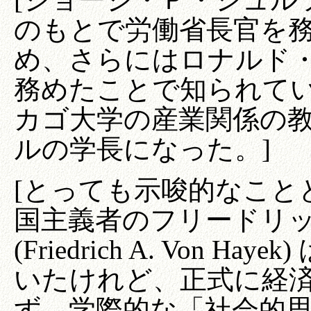
のもとで労働省長官を
め、さらにはロナルド
務めたことで知られてい
カゴ大学の産業関係の
ルの学長になった。]
[とっても示唆的なこと
国主義者のフリードリ
(Friedrich A. Von 
いたけれど、正式に経
ず、学際的な「社会的