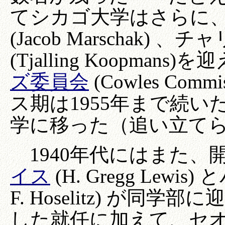
てシカゴ大学はさらに
(Jacob Marschak) 、
(Tjalling Koopma
ズ委員会
(Cowles Co
ス期は1955年まで続
学に移った（追い立て
1940年代にはまた、
イス
(H. Gregg Lewis
F. Hoselitz) が
した就任に加えて、セ