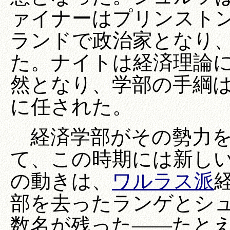
ァイナーはプリンスト
ランドで政治家となり
た。ナイトは経済理論
然となり、学部の手綱
に任された。
経済学部がその勢力を
て、この時期には新し
の動きは、
ワルラス派
部を去ったランゲとシ
数名が残った――たと