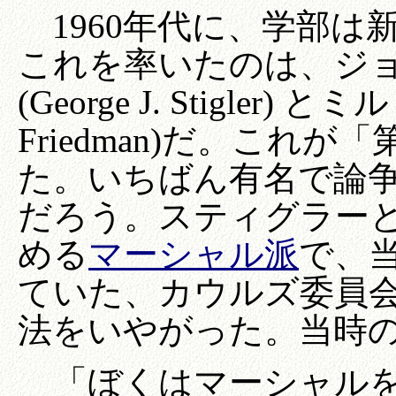
1960年代に、学部は
これを率いたのは、ジョ
(George J. Stigler) 
Friedman)だ。これ
た。いちばん有名で論
だろう。スティグラー
める
マーシャル派
で、
ていた、カウルズ委員
法をいやがった。当時の
「ぼくはマーシャル