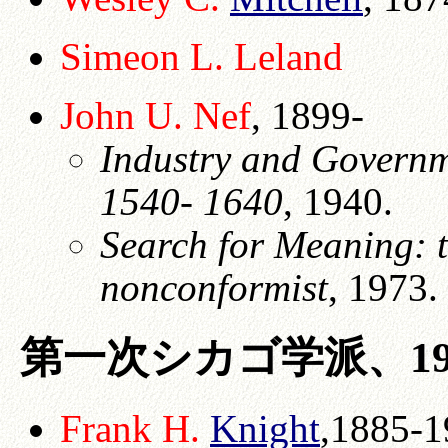
Simeon L.
Leland
John U. Nef
, 1899-
Industry and Governm
1540- 1640
, 1940.
Search for Meaning: 
nonconformist
, 1973.
第一次シカゴ学派、1920
Frank H.
Knight
,1885-1