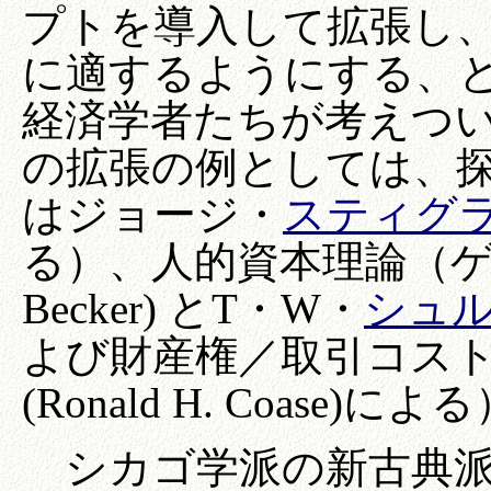
プトを導入して拡張し
に適するようにする、
経済学者たちが考えつ
の拡張の例としては、探索理論 
はジョージ・
スティグ
る）、人的資本理論（
Becker) とT・W・
シュ
よび財産権／取引コスト
(Ronald H. Coase
シカゴ学派の新古典派