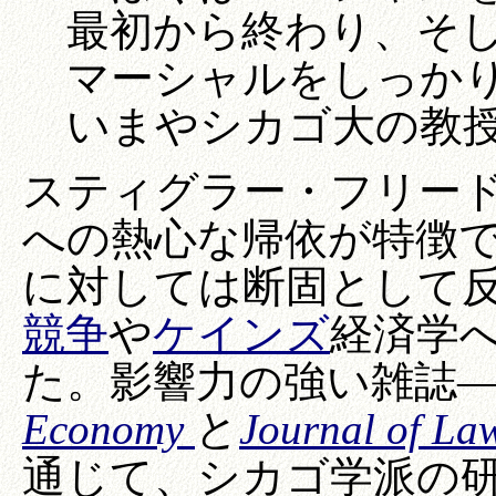
最初から終わり、そし
マーシャルをしっか
いまやシカゴ大の教
スティグラー・フリー
への熱心な帰依が特徴
に対しては断固として
競争
や
ケインズ
経済学
た。影響力の強い雑誌
Economy
と
Journal of La
通じて、シカゴ学派の