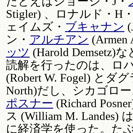
たとえばジョージ・J・
Stigler) 、ロナルド・H
ェイムズ・
ブキャナン
(
ン・
アルチアン
(Armen
ッツ
(Harold Dems
読解を行ったのは、ロ
(Robert W. Fogel) 
North)だし、シカゴ
ポスナー
(Richard P
ス (William M. La
に経済学を使った。た