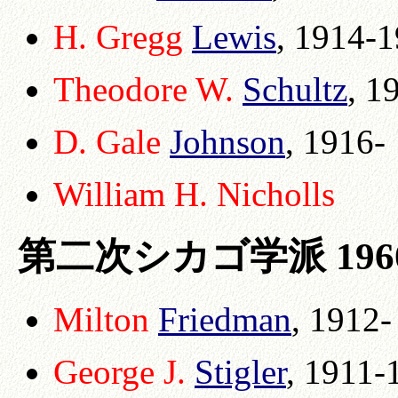
H. Gregg
Lewis
, 1914-1
Theodore W.
Schultz
, 1
D. Gale
Johnson
, 1916-
William H. Nicholls
第二次シカゴ学派 1960
Milton
Friedman
, 1912-
George J.
Stigler
, 1911-