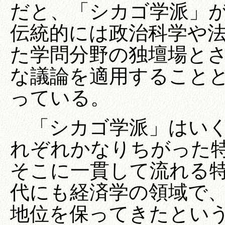
だと、「シカゴ学派」
伝統的には政治科学や
た学問分野の独壇場と
な議論を適用すること
っている。
「シカゴ学派」はいく
れぞれかなりちがった
そこに一貫して流れる
代にも経済学の領域で
地位を保ってきたとい