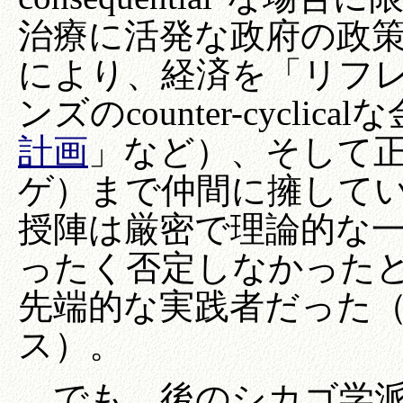
治療に活発な政府の政
により、経済を「リフ
ンズのcounter-cycl
計画
」など）、そして
ゲ）まで仲間に擁して
授陣は厳密で理論的な
ったく否定しなかった
先端的な実践者だった
ス）。
でも、後のシカゴ学派