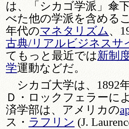
は、「シカゴ学派」傘
べた他の学派を含めること
年代の
マネタリズム
、1
古典/リアルビジネスサ
てもっと最近では
新制
学
運動などだ。
シカゴ大学は、1892
Ｄ・ロックフェラーに
済学部は、アメリカの
a
ス・
ラフリン
(J. Laur