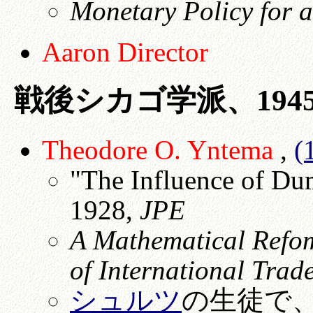
Monetary Policy for a
Aaron
Director
戦後シカゴ学派、1945-
Theodore O. Yntema
,
(
"The Influence of Du
1928,
JPE
A Mathematical Refom
of International Trad
シュルツ
の生徒で、