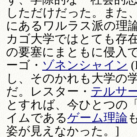
しただけだった。また
にあるワルラス派の理論
カゴ大学ではとても存
の要塞にまともに侵入
ーゴ・
ゾネンシャイン
(
し、そのかれも大学の
だ。レスター・
テルサ
とすれば、今ひとつの
イムである
ゲーム理論
姿が見えなかった。]