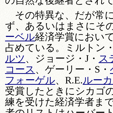
の自然な後継者とされ
その特異な、だが常に
ず、あるいはまさにそ
ーベル
経済学賞におい
占めている。ミルトン
ルツ
、ジョージ・J・
ス
コース
、ゲーリー・S・
フォーゲル
、R.E.
ルーカ
受賞したときにシカゴ
練を受けた経済学者ま
者のリストはハーバー