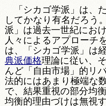
「シカゴ学派」は、た
してかなり有名だろう
派」は過去一世紀にお
人々によるアプローチ
は、「シカゴ学派」は
典派価格
理論に従い、
んど「自由市場」的リ
法的にはあまり極端な
で、結果重視の部分均
均衡的理由づけは無視