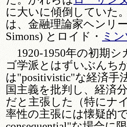
に大いに傾倒していた
は、金融理論家ヘンリー
Simons) とロイド・
ミン
1920-1950年の初
ゴ学派とはずいぶんち
は"positivistic
国主義を批判し、経済
だと主張した（特にナ
率性の主張には懐疑的で、
consequential"