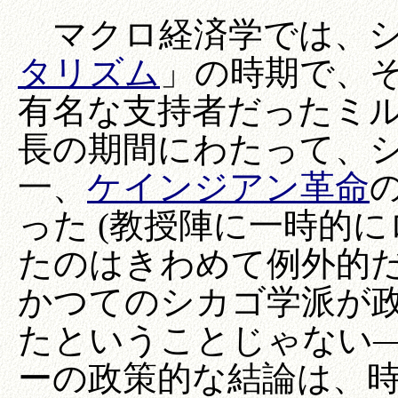
マクロ経済学では、シ
タリズム
」の時期で、
有名な支持者だったミ
長の期間にわたって、
一、
ケインジアン革命
った (教授陣に一時的
たのはきわめて例外的
かつてのシカゴ学派が
たということじゃない
ーの政策的な結論は、