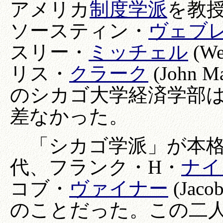
アメリカ
制度学派
を教
ソースティン・
ヴェブ
スリー・
ミッチェル
(W
リス・
クラーク
(John 
のシカゴ大学経済学部
差なかった。
「シカゴ学派」が本格的
代、フランク・H・
ナイ
コブ・
ヴァイナー
(Jaco
のことだった。この二