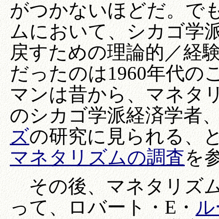
がつかないほどだ。で
ムにおいて、シカゴ学
戻すための理論的／経
だったのは1960年代
マンは昔から、マネタ
のシカゴ学派経済学者
ズ
の研究に見られる、と
マネタリズムの調査
を参
その後、マネタリズムは1
って、ロバート・E・
ル