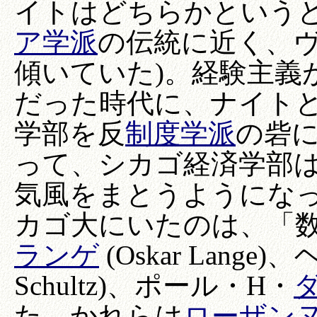
イトはどちらかという
ア学派
の伝統に近く、
傾いていた)。経験主義
だった時代に、ナイト
学部を反
制度学派
の砦
って、シカゴ経済学部
気風をまとうようにな
カゴ大にいたのは、「
ランゲ
(Oskar Lange
Schultz)、ポール・H・
た。かれらは
ローザン