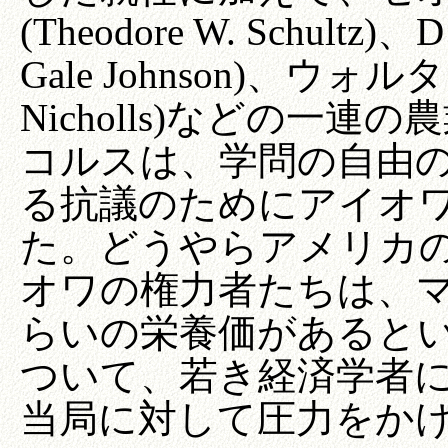
(Theodore W. Schult
Gale Johnson)、ウォル
Nicholls)などの一
コルスは、学問の自由
る抗議のためにアイオ
た。どうやらアメリカ
オワの権力者たちは、
らいの栄養価があると
ついて、若き経済学者
当局に対して圧力をか