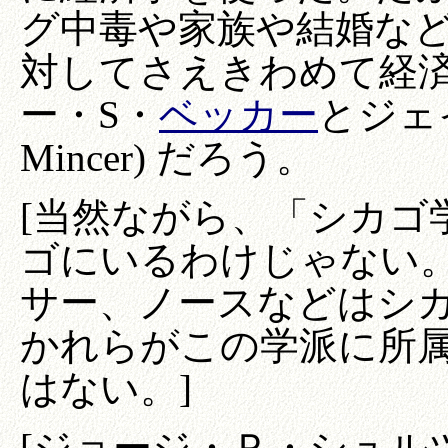
グ中毒や家族や結婚な
対してさえきわめて経
ー・S・
ベッカー
とジェ
Mincer) だろう。
[当然ながら、「シカゴ
ゴにいるわけじゃない
サー、ノースなどはシ
かれらがこの学派に所
はない。]
[ジョージ・Ｐ・シュル