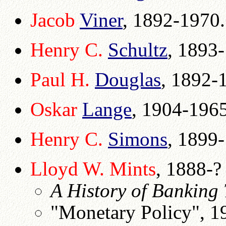
Jacob
Viner
, 1892-1970.
Henry C.
Schultz
, 1893
Paul H.
Douglas
, 1892-
Oskar
Lange
, 1904-1965
Henry C.
Simons
, 1899
Lloyd W. Mints
, 1888-
A History of Banking
"Monetary Policy", 1