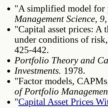
"A simplified model for 
Management Science, 9,
"Capital asset prices: A
under conditions of risk
425-442.
Portfolio Theory and Ca
Investments.
1978.
"Factor models, CAPMs,
of Portfolio Managemen
"
Capital Asset Prices W