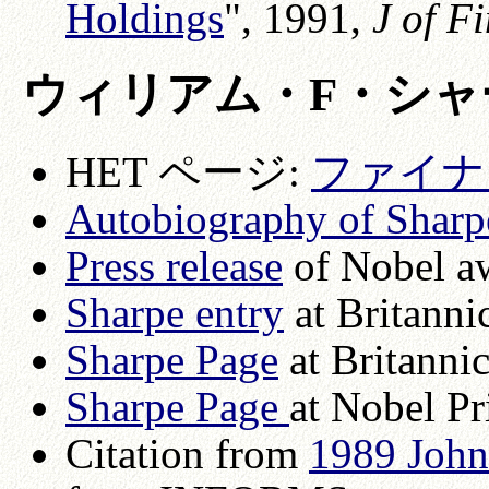
Holdings
", 1991,
J of F
ウィリアム・F・シ
HET ページ:
ファイナ
Autobiography of Shar
Press release
of Nobel a
Sharpe entry
at Britanni
Sharpe Page
at Britannic
Sharpe Page
at Nobel Pr
Citation from
1989 John