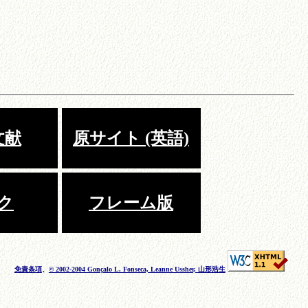
文献
原サイト (英語)
ク
フレーム版
免責条項
、
© 2002-2004 Gonçalo L. Fonseca, Leanne Ussher, 山形浩生