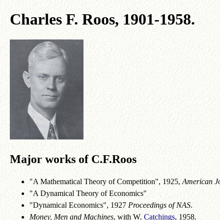
Charles F. Roos, 1901-1958.
Major works of C.F.Roos
"A Mathematical Theory of Competition", 1925,
American Jo
"A Dynamical Theory of Economics"
"Dynamical Economics", 1927
Proceedings of NAS
.
Money, Men and Machines
, with W.
Catchings
, 1958.