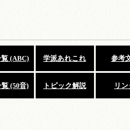
 (ABC)
学派あれこれ
参考
 (50音)
トピック解説
リン