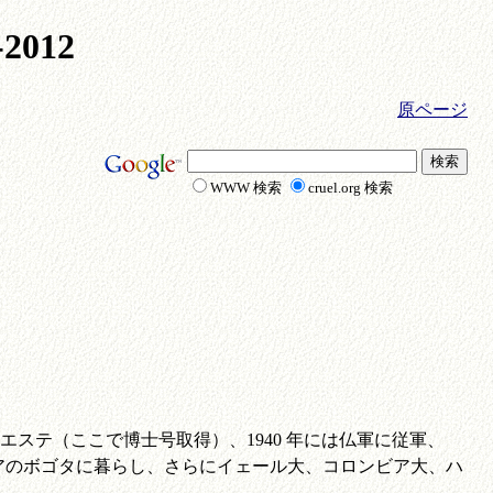
2012
原ページ
WWW 検索
cruel.org 検索
テ（ここで博士号取得）、1940 年には仏軍に従軍、
ロンビアのボゴタに暮らし、さらにイェール大、コロンビア大、ハ