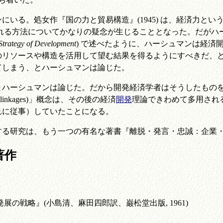
いる。処女作『国の力と貿易構造』(1945) は、経済力と
施される方法についてかなりの疑念が生じることとなった。だが
Strategy of Development
) で述べたように、ハーシュマンは経済
のリソースや構造を活用して望む結果を得るようにすべきだ、
てしまう、とハーシュマンは論じた。
ハーシュマンは論じた。だから開発経済学者はそうしたものを
d linkages)」概念は、その後の経済
開発
理論できわめて多用され
れに従事）していたことになる。
究は、もう一つの有名な著書『離脱・発言・忠誠：企業・組織・
著作
経済発展の戦略』(小島清、麻田四郎訳、巌松堂出版, 1961)