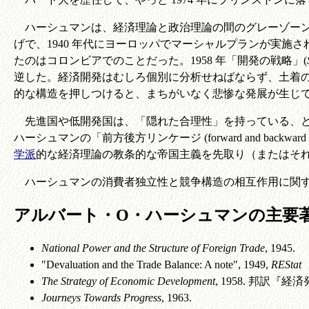
ハーシュマンは、経済理論と政治理論の間のグレーゾーンに
げで、1940 年代にヨーロッパでマーシャルプランが実
たのはコロンビアでのことだった。1958 年「開発の戦略」(
逆した。経済開発はむしろ個別に分析せねばならず、土着
的な構造を押しつけると、まちがいなく悲惨な発展が生じ
先進国や低開発国は、「隠れた合理性」を持っている、と
ハーシュマンの「前方後方リンケージ (forward and backwar
学派
的な経済理論の教条的な帝国主義を先取り（またはそ
ハーシュマンの消費者独立性と競争構造の相互作用に関する研
アルバート・O・ハーシュマンの主要
National Power and the Structure of Foreign Trade
, 1945.
"Devaluation and the Trade Balance: A note", 1949,
REStat
The Strategy of Economic Development
, 1958. 邦訳『
Journeys Towards Progress
, 1963.