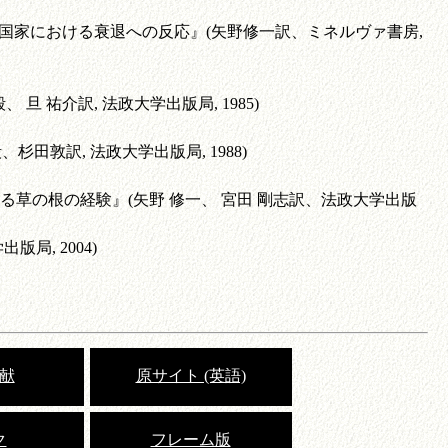
組織・国家における衰退への反応』(矢野修一訳、ミネルヴァ書房,
、 旦 祐介訳, 法政大学出版局, 1985)
杉田敦訳, 法政大学出版局, 1988)
ける草の根の経験』(矢野 修一、 宮田 剛志訳、法政大学出版
局, 2004)
献
原サイト (英語)
ク
フレーム版