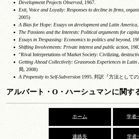
Development Projects Observed
, 1967.
Exit, Voice and Loyalty: Responses to decline in firms, organi
2005)
A Bias for Hope: Essays on development and Latin America
The Passions and the Interests: Political arguments for capita
Essays in Trespassing: Economics to politics and beyond
, 19
Shifting Involvements: Private interest and public action
, 
"Rival Interpretations of Market Society: Civilizing, destruct
Getting Ahead Collectively: Grassroots Experiences in Latin
局, 2008)
A Propensity to Self-Subversion
1995. 邦訳『方法とし
アルバート・O・ハーシュマンに関す
ホーム
学者一
連絡先
学者一