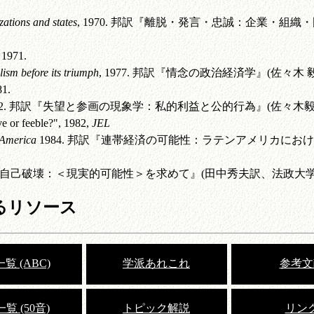
zations and states
, 1970. 邦訳『離脱・発言・忠誠：企業・
, 1971.
lism before its triumph
, 1977. 邦訳『情念の政治経済学』(佐々木 毅
81.
1982. 邦訳『失望と参画の現象学：私的利益と公的行為』(佐々木毅、
ive or feeble?", 1982,
JEL
 America
1984. 邦訳『連帯経済の可能性：ラテンアメリカにお
ての自己破壊：＜現実的可能性＞を求めて』(田中秀夫訳、法政大学出版
るリソース
覧 (ABC)
学派あれこれ
参考文
覧 (50音)
トピック解説
リン