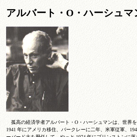
アルバート・O・ハーシュマン (Alber
孤高の経済学者アルバート・O・ハーシュマンは、世界を旅
1941 年にアメリカ移住、バークレーに二年、米軍従軍、19
ーバード大を歴任して、やっと 1974 年にプリンストンに