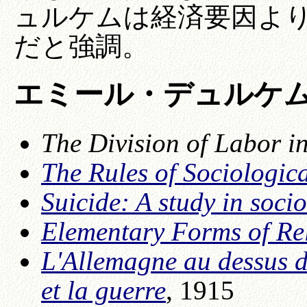
ュルケムは経済要因よ
だと強調。
エミール・デュルケ
The Division of Labor in
The Rules of Sociologic
Suicide: A study in soci
Elementary Forms of Rel
L'Allemagne au dessus de
et la guerre
, 1915