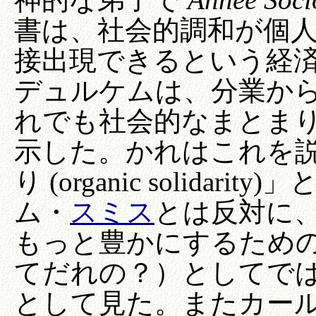
書は、社会的調和が個
接出現できるという経
デュルケムは、分業か
れでも社会的なまとま
示した。かれはこれを
り (organic solida
ム・
スミス
とは反対に
もっと豊かにするため
てだれの？）としてで
として見た。またカー