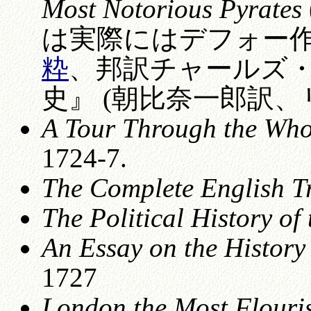
Most Notorious Pyrates
は実際にはデフォー作
粋
、邦訳チャールズ
史』 (朝比奈一郎訳、
A Tour Through the Whol
1724-7.
The Complete English 
The Political History of 
An Essay on the History 
1727
London the Most Flouris