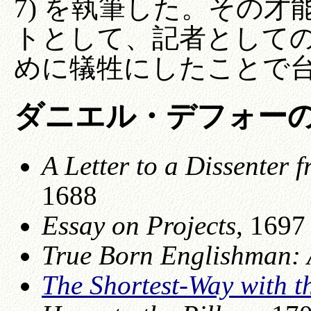
7) を執筆した。その
トとして、記者として
めに犠牲にしたことで
ダニエル・デフォー
A Letter to a Dissenter 
1688
Essay on Projects
, 1697
True Born Englishman: 
The Shortest-Way with t