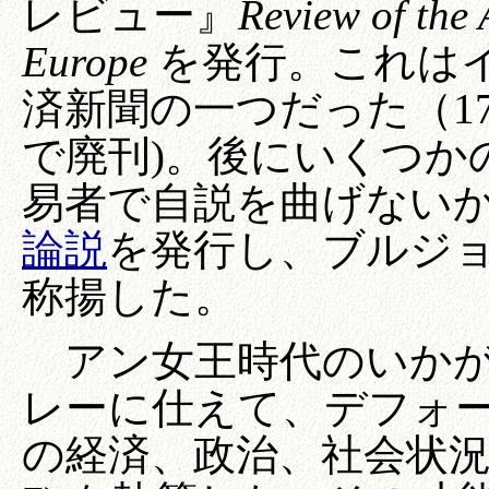
レビュー』
Review of the 
Europe
を発行。これは
済新聞の一つだった（17
で廃刊)。後にいくつか
易者で自説を曲げない
論説
を発行し、ブルジ
称揚した。
アン女王時代のいかが
レーに仕えて、デフォ
の経済、政治、社会状況に