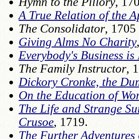
Hymn to the Pillory
, 17
A True Relation of the 
The Consolidator
, 1705
Giving Alms No Charity
Everybody's Business is
The Family Instructor
, 
Dickory Cronke, the Du
On the Education of W
The Life and Strange Su
Crusoe
, 1719.
The Further Adventures