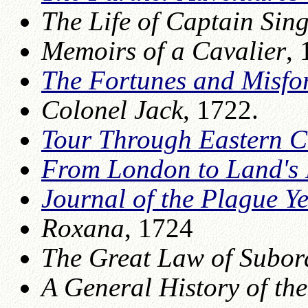
The Life of Captain Sin
Memoirs of a Cavalier
,
The Fortunes and Misfor
Colonel Jack
, 1722.
Tour Through Eastern C
From London to Land's
Journal of the Plague Y
Roxana
, 1724
The Great Law of Subor
A General History of th