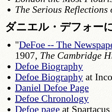
The Serious Reflections
ダニエル・デフォー
"
DeFoe -- The Newspape
1907,
The Cambridge Hi
Defoe Biography
Defoe Biography
at Inc
Daniel Defoe Page
Defoe Chronology
Defoe page
at Spartacus