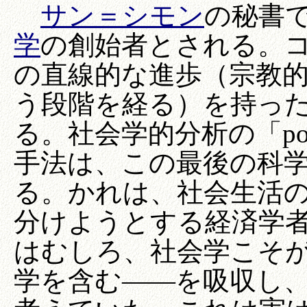
サン＝シモン
の秘書
学
の創始者とされる。
の直線的な進歩（宗教
う段階を経る）を持っ
る。社会学的分析の「posi
手法は、この最後の科
る。かれは、社会生活
分けようとする経済学
はむしろ、社会学こそ
学を含む――を吸収し