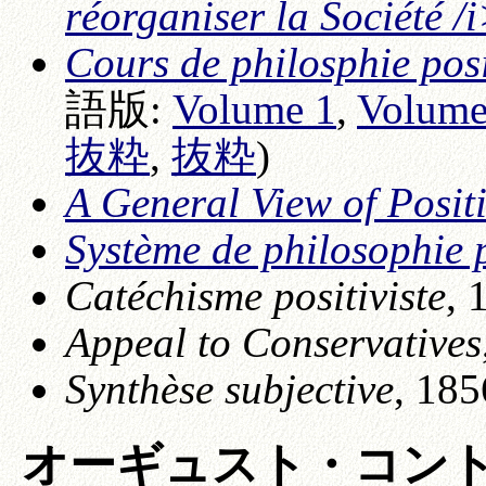
réorganiser la Société /
Cours de philosphie posi
語版:
Volume 1
,
Volume
抜粋
,
抜粋
)
A General View of Posit
Système de philosophie p
Catéchisme positiviste
, 
Appeal to Conservatives
Synthèse subjective
, 185
オーギュスト・コン