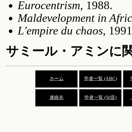
Eurocentrism
, 1988.
Maldevelopment in Afric
L'empire du chaos
, 199
サミール・アミンに
ホーム
学者一覧 (ABC)
連絡先
学者一覧 (50音)