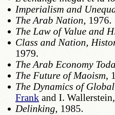
Imperialism and Unequ
The Arab Nation
, 1976.
The Law of Value and Hi
Class and Nation, Histor
1979.
The Arab Economy Tod
The Future of Maoism
, 
The Dynamics of Global 
Frank
and I. Wallerstein
Delinking
, 1985.