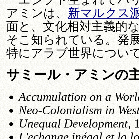
アミンは、
新マルクス
面と、文化相対主義的
そこ知られている。発
特にアラブ世界につい
サミール・アミンの
Accumulation on a Worl
Neo-Colonialism in West
Unequal Development
, 
L'echange inégal et la lo