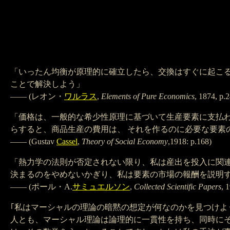
「いったん均衡が原理的に確立したら、交換はすぐに起こ
ことで解決しよう」
—— (レオン・
ワルラス
,
Elements of Pure Economics
, 1874, p.
「価格は、一般的な希少性原理に基づいて生産要素に支払
らすると、商品生産の費用は、 それを作るのに必要な要素
—— (Gustav
Cassel
,
Theory of Social Economy
,1918: p.168)
「熱力学の法則が否定されない限り、私は産出を投入に関
決まるのをやめないかぎり、私は要素の市場の報酬を説明
—— (ポール・A.
サミュエルソン
,
Collected Scientific Papers
,
1
｢私はマーシャルの理論の暗黙の想定が何なのかを見つけ
人とも、マーシャル理論は論理的に一貫性を持ち、同時に