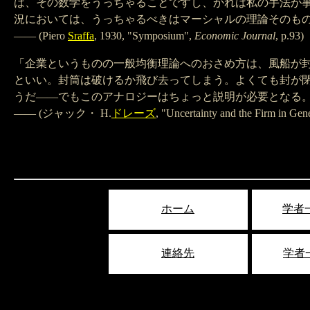
は、その数学をうっちゃることですし、かれは私の手法が
況においては、うっちゃるべきはマーシャルの理論そのも
—— (Piero
Sraffa
, 1930, "Symposium",
Economic Journal
, p.93)
「企業というものの一般均衡理論へのおさめ方は、風船が
といい。封筒は破けるか飛び去ってしまう。よくても封が
うだ——でもこのアナロジーはちょっと説明が必要となる
—— (ジャック・ H.
ドレーズ
, "Uncertainty and the Firm in Ge
ホーム
学者一
連絡先
学者一