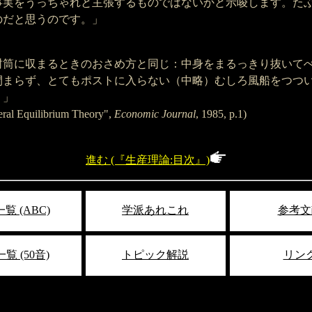
事実をうっちゃれと主張するものではないかと示唆します。た
のだと思うのです。」
封筒に収まるときのおさめ方と同じ：中身をまるっきり抜いて
閉まらず、とてもポストに入らない（中略）むしろ風船をつつ
。」
neral Equilibrium Theory",
Economic Journal
, 1985, p.1)
進む (『生産理論:目次』)
覧 (ABC)
学派あれこれ
参考文
覧 (50音)
トピック解説
リン