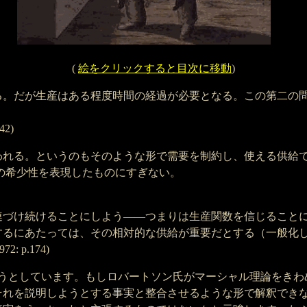
(
絵をクリックすると目次に移動
)
る。だが生産はある程度時間の経過が必要となる。この第二の
242)
われる。というのもそのような形で需要を制約し、使える供給
の希少性を表現したものにすぎない。
連づけ続けることにしよう——つまりは生産関数を信じること
するにあたっては、その相対的な供給が重要だとする（一般化
972: p.174)
ようとしています。もしロバートソン氏がマーシャル理論をきわ
それを説明しようとする事実と整合させるような形で解釈でき