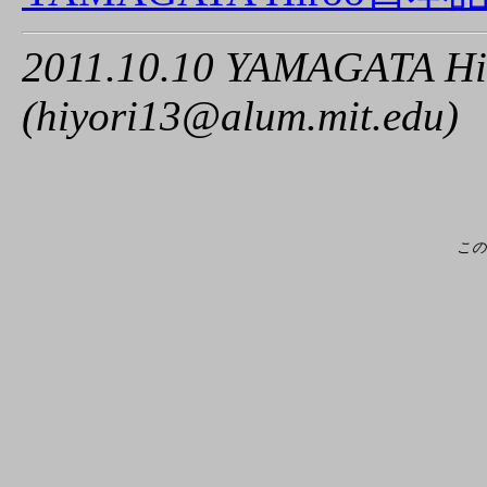
2011.10.10 YAMAGATA Hi
(hiyori13@alum.mit.edu)
この