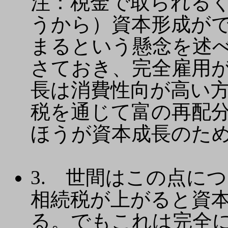
注：税金で取られる
うから）資本形成が
まるという懸念を述
さておき、完全雇用
長は消費性向が高い
税を通じて富の再配
ほうが資本成長のた
3. 世間はこの点に
相続税が上がると資
る。でもこれは完全