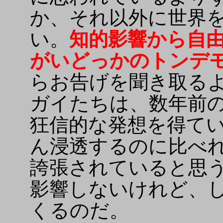
か、それ以外に世界
い。
知的影響から自
がいどっかのトンデ
らお告げを聞き取る
ガイたちは、数年前
狂信的な発想を得て
ん浸透するのに比べ
誇張されていると思
影響しないけれど、
くるのだ。