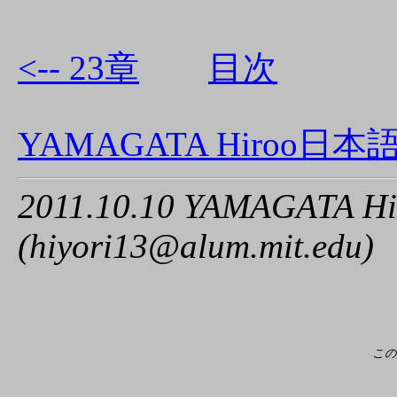
<-- 23章
目次
YAMAGATA Hiroo日
2011.10.10 YAMAGATA Hi
(hiyori13@alum.mit.edu)
この