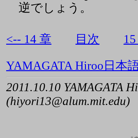
逆でしょう。
<-- 14 章
目次
15
YAMAGATA Hiroo日
2011.10.10 YAMAGATA Hi
(hiyori13@alum.mit.edu)