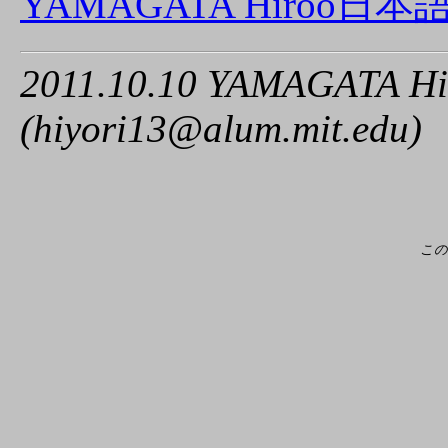
YAMAGATA Hiroo日
2011.10.10 YAMAGATA Hi
(hiyori13@alum.mit.edu)
この