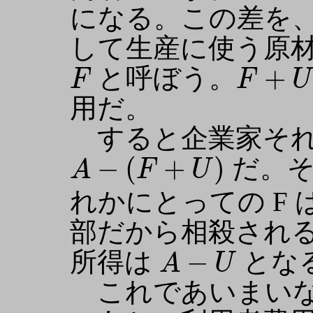
になる。この差を
して生産に使う原
F
+
U
F
+
と呼ぼう。
F
F
U
用だ。
すると企業家それ
A
−
(
F
+
U
)
−
(
+
)
だ。そ
A
F
U
れかにとっての F
部だから相殺され
A
−
U
−
所得は
とな
A
U
これであいまいな