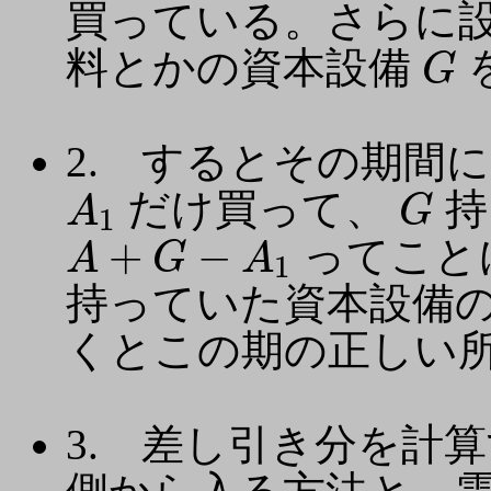
買っている。さらに
G
料とかの資本設備
G
2. するとその期間
A
1
G
だけ買って、
持
A
G
1
A
+
G
−
A
1
+
−
ってこと
A
G
A
1
持っていた資本設備
くとこの期の正しい
3. 差し引き分を計