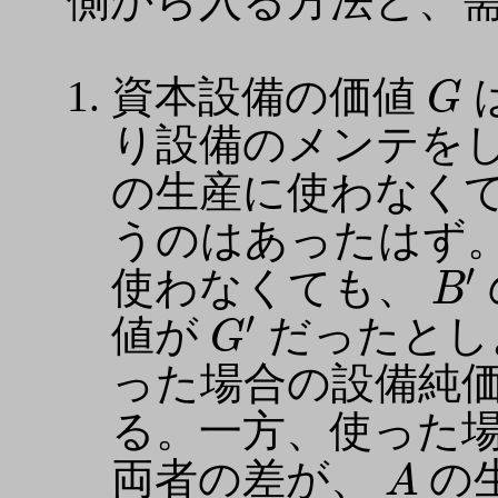
側から入る方法と、
G
資本設備の価値
G
り設備のメンテを
の生産に使わなく
うのはあったはず
B
′
′
使わなくても、
B
G
′
′
値が
だったとし
G
った場合の設備純
る。一方、使った
A
両者の差が、
の
A