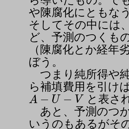
や陳腐化にともな
そしてその中には
ど、予測のつくも
（陳腐化とか経年
ぼう。
つまり純所得や純
ら補填費用を引け
A
−
U
−
V
−
−
と表さ
A
U
V
あと、予測のつか
いうのもあるがそ