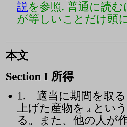
説
を参照. 普通に読
が等しいことだけ頭
本文
Section I 所得
1. 適当に期間を取
上げた産物を
という
A
A
る。また、他の人が