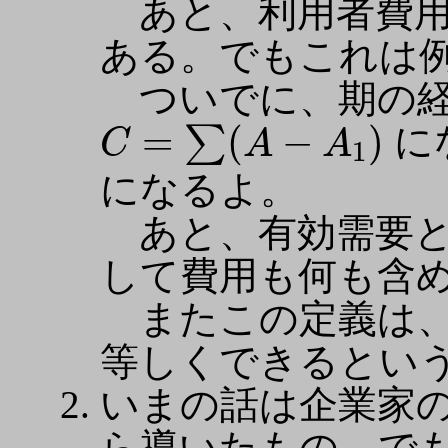
あと、利用者費
ある。でもこれは
ついでに、期の経
C
=
∑
(
A
−
A
1
)
=
(
−
)
に
∑
C
A
A
1
になるよ。
あと、有効需要と
して費用も何も含
またこの定義は、
等しくできるとい
いまの話は企業家
ら導いたもの。で