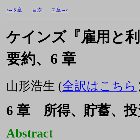
<-- 5 章
目次
7 章 -->
ケインズ『雇用と利
要約、6 章
山形浩生 (
全訳はこちら
6 章 所得、貯蓄、
Abstract