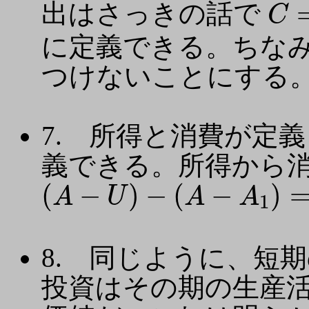
C
=
出はさっきの話で
C
に定義できる。ちな
つけないことにする
7. 所得と消費が定
義できる。所得から
(
A
−
U
)
−
(
A
−
A
1
)
=
A
1
−
U
(
−
)
−
(
−
)
A
U
A
A
1
8. 同じように、短
投資はその期の生産