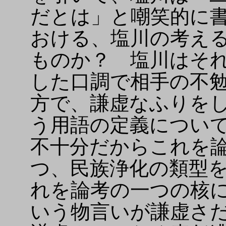
だとは」と嘲笑的に
おける、塩川の考え
ものか？ 塩川はそ
した口調で相手の不
方で、謙虚なふりを
う用語の定義につい
不十分だからこれを
つ、民族浄化の類型
れを論考の一つの核
いう物言いが謙虚さ