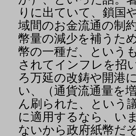
りに出ていて、鎖国
域間のお金流通の制
幣量の減少を補うた
幣の一種だ、という
されてインフレを招
ろ万延の改鋳や開港
い、（通貨流通量を
ん刷られた、という
に適用するなら、い
ないから政府紙幣だ