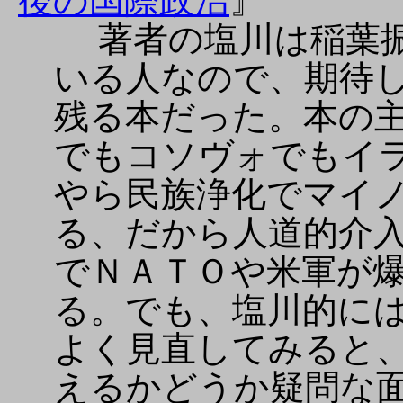
後の国際政治
』
著者の塩川は稲葉振
いる人なので、期待
残る本だった。本の
でもコソヴォでもイ
やら民族浄化でマイ
る、だから人道的介
でＮＡＴＯや米軍が
る。でも、塩川的に
よく見直してみると
えるかどうか疑問な