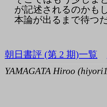
が記述されるのかも
本論が出るまで待つ
朝日書評 (第 2 期)一覧
YAMAGATA Hiroo (hiyori1